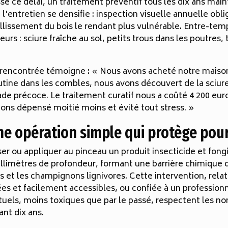
é ce délai, un traitement préventif tous les dix ans maint
l'entretien se densifie : inspection visuelle annuelle obli
illissement du bois le rendant plus vulnérable. Entre-temp
urs : sciure fraîche au sol, petits trous dans les poutres
 rencontrée témoigne : « Nous avons acheté notre maison
outine dans les combles, nous avons découvert de la sciure
de précoce. Le traitement curatif nous a coûté 4 200 euros.
ions dépensé moitié moins et évité tout stress. »
une opération simple qui protège pour
ser ou appliquer au pinceau un produit insecticide et fong
illimètres de profondeur, formant une barrière chimique q
et les champignons lignivores. Cette intervention, relat
tées et facilement accessibles, ou confiée à un professionn
tuels, moins toxiques que par le passé, respectent les 
nt dix ans.