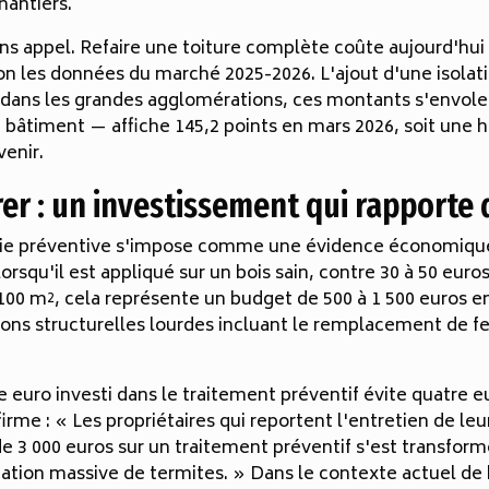
hantiers.
sans appel. Refaire une toiture complète coûte aujourd'hui
lon les données du marché 2025-2026. L'ajout d'une isolati
t dans les grandes agglomérations, ces montants s'envole
 bâtiment — affiche 145,2 points en mars 2026, soit une h
venir.
er : un investissement qui rapporte 
atégie préventive s'impose comme une évidence économiq
orsqu'il est appliqué sur un bois sain, contre 30 à 50 eur
100 m², cela représente un budget de 500 à 1 500 euros en
ons structurelles lourdes incluant le remplacement de fer
ue euro investi dans le traitement préventif évite quatre 
rme : « Les propriétaires qui reportent l'entretien de leu
de 3 000 euros sur un traitement préventif s'est transform
tation massive de termites. » Dans le contexte actuel de