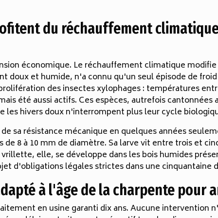
ofitent du réchauffement climatique 
mension économique. Le réchauffement climatique modifie 
t doux et humide, n'a connu qu'un seul épisode de froid s
a prolifération des insectes xylophages : températures ent
jamais été aussi actifs. Ces espèces, autrefois cantonnées
 les hivers doux n'interrompent plus leur cycle biologiq
 de sa résistance mécanique en quelques années seuleme
s de 8 à 10 mm de diamètre. Sa larve vit entre trois et c
vrillette, elle, se développe dans les bois humides prése
bjet d'obligations légales strictes dans une cinquantaine 
adapté à l'âge de la charpente pour 
aitement en usine garanti dix ans. Aucune intervention n