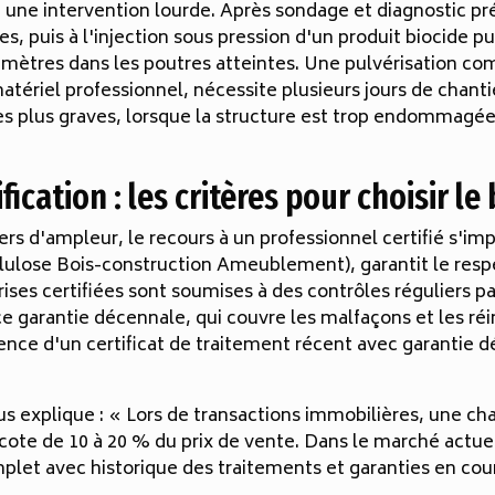
e une intervention lourde. Après sondage et diagnostic préc
 puis à l'injection sous pression d'un produit biocide pu
timètres dans les poutres atteintes. Une pulvérisation c
tériel professionnel, nécessite plusieurs jours de chantie
les plus graves, lorsque la structure est trop endommagée
fication : les critères pour choisir l
ers d'ampleur, le recours à un professionnel certifié s'im
llulose Bois-construction Ameublement), garantit le resp
ses certifiées sont soumises à des contrôles réguliers pa
 garantie décennale, qui couvre les malfaçons et les réin
ésence d'un certificat de traitement récent avec garantie 
us explique : « Lors de transactions immobilières, une c
cote de 10 à 20 % du prix de vente. Dans le marché actuel
omplet avec historique des traitements et garanties en c