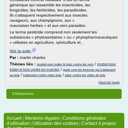
générique qui rassemble les insecticides, les
fongicides, les herbicides, les parasiticides.
Ils s'attaquent respectivement aux insectes
ravageurs, aux champignons, aux «
mauvaises herbes » et aux vers parasites.
Le terme pesticide comprend non seulement les
substances « phytosanitaires » ou « phytopharmaceutiques
» utilisées en agriculture, sylviculture et...
Voir la suite
Par :
martin charles
Thèmes liés :
/
produit pour
produit pour traiter le bois contre les vers
/
traiter le bois contre les insectes
quels sont les insectes qui s'attaquent
/
/
au bois
traitement contre mites bois
lutter contre les mites de bois
Haut de page
3 Ressources
Accueil
|
Mentions légales
|
Conditions générales
d'utilisation
|
Utilisation des cookies
|
Contact à propos