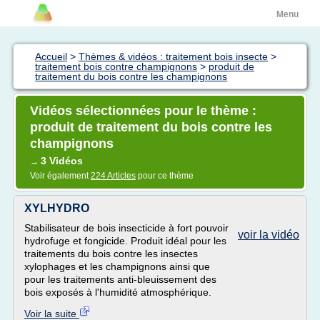
Menu
Accueil
>
Thèmes & vidéos : traitement bois insecte
>
traitement bois contre champignons
>
produit de
traitement du bois contre les champignons
Vidéos sélectionnées pour le thème :
produit de traitement du bois contre les
champignons
3 Vidéos
→
Voir également
224 Articles
pour ce thème
XYLHYDRO
Stabilisateur de bois insecticide à fort pouvoir
voir la vidéo
hydrofuge et fongicide. Produit idéal pour les
traitements du bois contre les insectes
xylophages et les champignons ainsi que
pour les traitements anti-bleuissement des
bois exposés à l'humidité atmosphérique.
Voir la suite