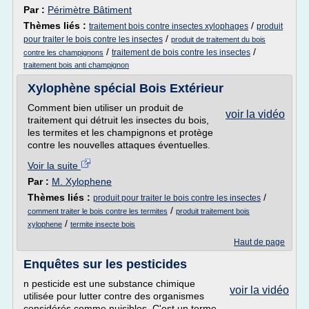
Par :
Périmètre Bâtiment
Thèmes liés :
/
traitement bois contre insectes xylophages
produit
/
pour traiter le bois contre les insectes
produit de traitement du bois
/
/
traitement de bois contre les insectes
contre les champignons
traitement bois anti champignon
Xylophène spécial Bois Extérieur
Comment bien utiliser un produit de
voir la vidéo
traitement qui détruit les insectes du bois,
les termites et les champignons et protège
contre les nouvelles attaques éventuelles.
Voir la suite
Par :
M. Xylophene
Thèmes liés :
/
produit pour traiter le bois contre les insectes
/
comment traiter le bois contre les termites
produit traitement bois
/
xylophene
termite insecte bois
Haut de page
Enquêtes sur les pesticides
n pesticide est une substance chimique
voir la vidéo
utilisée pour lutter contre des organismes
considérés comme nuisibles. C'est un terme