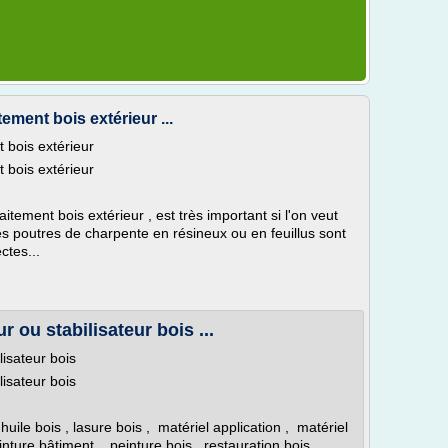
tement bois extérieur ...
t bois extérieur
t bois extérieur
itement bois extérieur , est très important si l'on veut
s poutres de charpente en résineux ou en feuillus sont
ctes...
r ou stabilisateur bois ...
lisateur bois
lisateur bois
, huile bois , lasure bois , matériel application , matériel
inture bâtiment , peinture bois , restauration bois ,