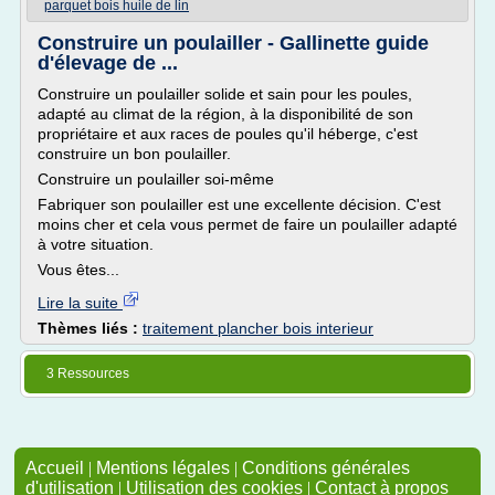
parquet bois huile de lin
Construire un poulailler - Gallinette guide
d'élevage de ...
Construire un poulailler solide et sain pour les poules,
adapté au climat de la région, à la disponibilité de son
propriétaire et aux races de poules qu'il héberge, c'est
construire un bon poulailler.
Construire un poulailler soi-même
Fabriquer son poulailler est une excellente décision. C'est
moins cher et cela vous permet de faire un poulailler adapté
à votre situation.
Vous êtes...
Lire la suite
Thèmes liés :
traitement plancher bois interieur
3 Ressources
Accueil
|
Mentions légales
|
Conditions générales
d'utilisation
|
Utilisation des cookies
|
Contact à propos