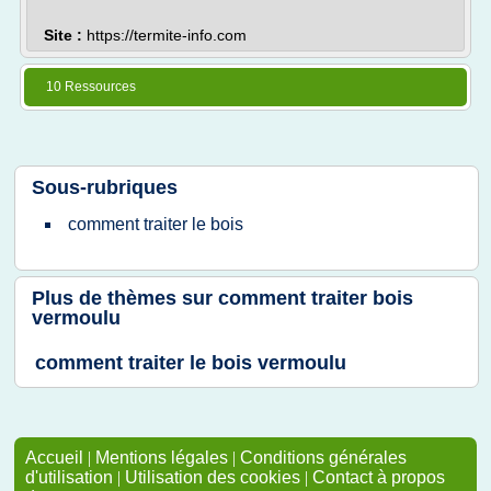
Site :
https://termite-info.com
10 Ressources
Sous-rubriques
comment traiter
le
bois
Plus de thèmes sur
comment traiter bois
vermoulu
comment traiter le bois vermoulu
Accueil
|
Mentions légales
|
Conditions générales
d'utilisation
|
Utilisation des cookies
|
Contact à propos