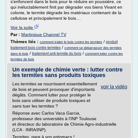
s'enfoncent dans le bois pour le réduire en poussière, ce
qui inéluctablement finit par dégrader vos biens Vivant en
colonie, le termite dégrade les matériaux contenant de la
cellulose et principalement le bois....
Voir la suite
Par :
Martinique Channel TV
Thèmes liés :
/
produit
comment traiter le bois contre les termites
/
traitement bois contre termites
comment se debarrasser des termites
/
/
traitement anti termite du bois
dans le bois
comment lutter contre les
termites de bois
Un exemple de chimie verte : lutter contre
les termites sans produits toxiques
Les termites se nourrissent essentiellement
voir la vidéo
de bois et peuvent provoquer d'importants
dégâts. Comment lutter pour protéger le
bois sans utiliser de produits toxiques et
sans tuer les termites ?
Réponse avec Carlos Vaca Garcia,
professeur des universités à l'INP Toulouse
et directeur du laboratoire de Chimie Agro-industrielle
(LCA : INRA/INP).
Termites, gare à vos estomacs !