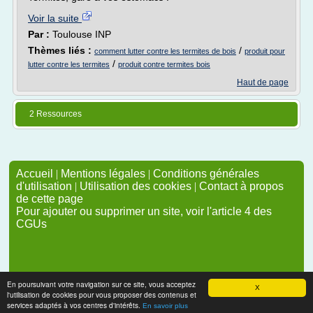
Voir la suite
Par :
Toulouse INP
Thèmes liés :
/
comment lutter contre les termites de bois
produit pour
/
lutter contre les termites
produit contre termites bois
Haut de page
2 Ressources
Accueil
|
Mentions légales
|
Conditions générales
d'utilisation
|
Utilisation des cookies
|
Contact à propos
de cette page
Pour ajouter ou supprimer un site, voir l'article 4 des
CGUs
En poursuivant votre navigation sur ce site, vous acceptez
X
l'utilisation de cookies pour vous proposer des contenus et
services adaptés à vos centres d'intérêts.
En savoir plus