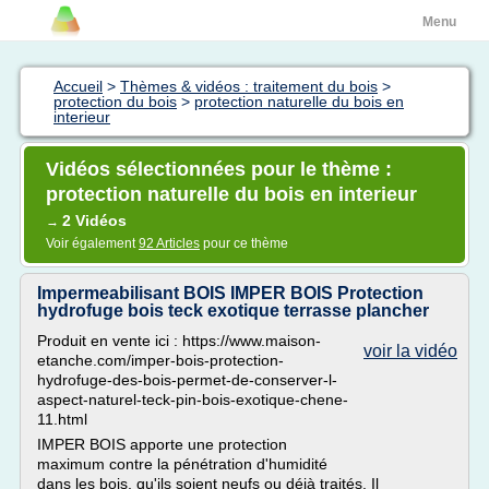
Menu
Accueil
>
Thèmes & vidéos : traitement du bois
>
protection du bois
>
protection naturelle du bois en
interieur
Vidéos sélectionnées pour le thème :
protection naturelle du bois en interieur
2 Vidéos
→
Voir également
92 Articles
pour ce thème
Impermeabilisant BOIS IMPER BOIS Protection
hydrofuge bois teck exotique terrasse plancher
Produit en vente ici : https://www.maison-
voir la vidéo
etanche.com/imper-bois-protection-
hydrofuge-des-bois-permet-de-conserver-l-
aspect-naturel-teck-pin-bois-exotique-chene-
11.html
IMPER BOIS apporte une protection
maximum contre la pénétration d'humidité
dans les bois, qu'ils soient neufs ou déjà traités. Il