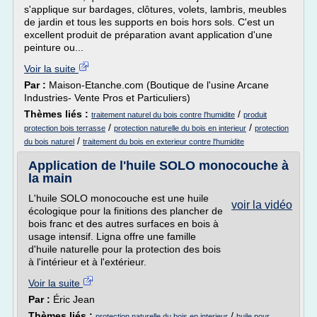
s'applique sur bardages, clôtures, volets, lambris, meubles
de jardin et tous les supports en bois hors sols. C'est un
excellent produit de préparation avant application d'une
peinture ou...
Voir la suite
Par :
Maison-Etanche.com (Boutique de l'usine Arcane
Industries- Vente Pros et Particuliers)
Thèmes liés :
/
traitement naturel du bois contre l'humidite
produit
/
/
protection bois terrasse
protection naturelle du bois en interieur
protection
/
du bois naturel
traitement du bois en exterieur contre l'humidite
Application de l'huile SOLO monocouche à
la main
L'huile SOLO monocouche est une huile
voir la vidéo
écologique pour la finitions des plancher de
bois franc et des autres surfaces en bois à
usage intensif. Ligna offre une famille
d'huile naturelle pour la protection des bois
à l'intérieur et à l'extérieur.
Voir la suite
Par :
Éric Jean
Thèmes liés :
/
protection naturelle du bois en interieur
huile pour