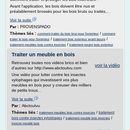
Avant l'application, les bois doivent être nus et
préalablement brossés pour les bois bruts ou traités,...
Voir la suite
Par :
PROVENSPADO
Thèmes liés :
/
comment traiter du bois brut pour l'exterieur
comment
/
/
traiter le bois pour l'exterieur
traitement bois exterieur avant lasure
/
traitement meubles bois contre insectes
traitement poutre bois exterieur
Traiter un meuble en bois
Retrouvez toutes nos vidéos brico et bien
voir la vidéo
d'autres sur http://www.abctoutvu.com
Une vidéo pour lutter contre les insectes
xylophages qui investissent vos plus
meubles en bois pour y creuser des milliers
de petits trous...
Voir la suite
Par :
Abctoutvu
Thèmes liés :
/
traitement
traitement meubles bois contre insectes
/
/
bois contre insectes xylophages
traitement meuble bois insectes
insecte meuble bois