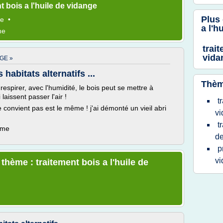
 bois a l'huile de vidange
Plus
ge
•
a l'h
me
trait
vida
GE »
habitats alternatifs ...
Thèm
espirer, avec l'humidité, le bois peut se mettre à
 laissent passer l'air !
t
ne convient pas est le même ! j'ai démonté un vieil abri
v
t
ème
de
p
v
 thème : traitement bois a l'huile de