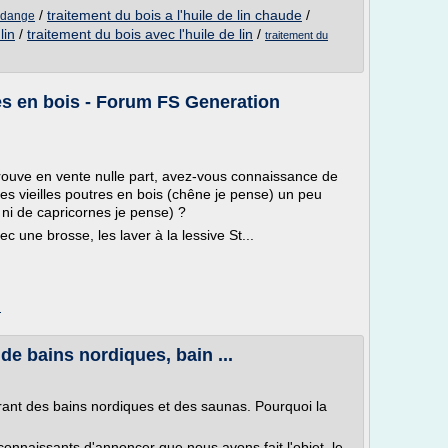
/
traitement du bois a l'huile de lin chaude
/
vidange
lin
/
traitement du bois avec l'huile de lin
/
traitement du
es en bois - Forum FS Generation
trouve en vente nulle part, avez-vous connaissance de
des vieilles poutres en bois (chêne je pense) un peu
 ni de capricornes je pense) ?
 une brosse, les laver à la lessive St...
m
de bains nordiques, bain ...
frant des bains nordiques et des saunas. Pourquoi la
nnaissants d'annoncer que nous avons fait l'objet, le