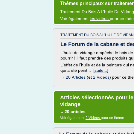
Thèmes principaux sur traitement
Traitement
Du
Bois
A
L'huile
De
Vidan
Voir également
les vidéos
pour ce thè
TRAITEMENT DU BOIS A L'HUILE DE VIDAN
Le Forum de la cabane et des 
L'huile de vidange empèche le bois de r
pourrir ! il faut prendre des produits qui
L'effet de l'huile et de la peinture qui 
qui a été peint...
[suite...]
→
20 Articles
(et
2 Vidéos
) pour ce th
Articles sélectionnés pour le
vidange
20 articles
→
Voir également
2 Vidéos
pour ce thème