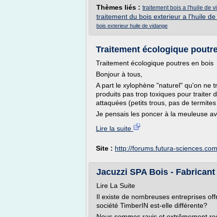
Thèmes liés :
traitement bois a l'huile de 
traitement du bois exterieur a l'huile de 
bois exterieur huile de vidange
Traitement écologique poutr
Traitement écologique poutres en bois
Bonjour à tous,
A part le xylophène "naturel" qu'on ne 
produits pas trop toxiques pour traiter 
attaquées (petits trous, pas de termites
Je pensais les poncer à la meuleuse avec
Lire la suite
Site :
http://forums.futura-sciences.co
Jacuzzi SPA Bois - Fabricant 
Lire La Suite
Il existe de nombreuses entreprises of
société TimberIN est-elle différente?
Nous sommes ravis et extrêmement reco