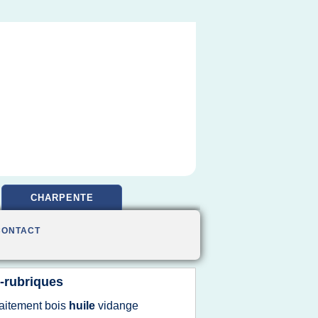
CHARPENTE
CONTACT
-rubriques
raitement bois
huile
vidange