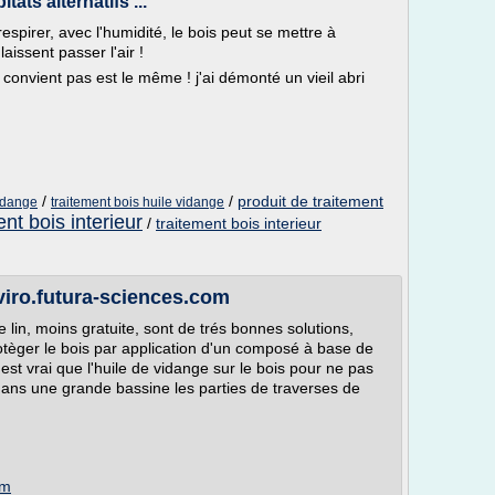
ats alternatifs ...
spirer, avec l'humidité, le bois peut se mettre à
laissent passer l'air !
ne convient pas est le même ! j'ai démonté un vieil abri
/
/
produit de traitement
vidange
traitement bois huile vidange
ent bois interieur
/
traitement bois interieur
viro.futura-sciences.com
de lin, moins gratuite, sont de trés bonnes solutions,
tèger le bois par application d'un composé à base de
C'est vrai que l'huile de vidange sur le bois pour ne pas
é dans une grande bassine les parties de traverses de
om