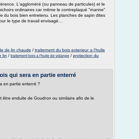
référence. L'aggloméré (ou panneau de particules) et le
nichoirs ordinaires car même le contreplaqué "marine"
e du bois bien entretenu. Les planches de sapin dites
our le type de travail envisagé....
ile de lin chaude
/
traitement du bois exterieur a l'huile
 lin
/
/
protection du
traitement bois a l'huile de vidange
ois qui sera en partie enterré
a en partie enterré ?
t être enduite de Goudron ou similaire afin de le