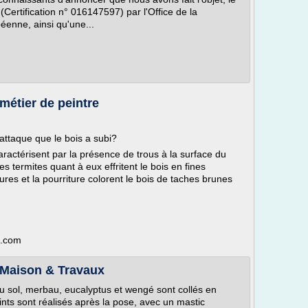
e (Certification n° 016147597) par l'Office de la
péenne, ainsi qu'une...
métier de peintre
ttaque que le bois a subi?
aractérisent par la présence de trous à la surface du
s termites quant à eux effritent le bois en fines
res et la pourriture colorent le bois de taches brunes
g.com
- Maison & Travaux
 Au sol, merbau, eucalyptus et wengé sont collés en
ints sont réalisés après la pose, avec un mastic