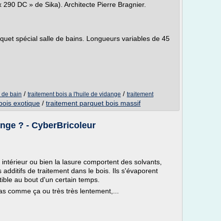
x 290 DC » de Sika). Architecte Pierre Bragnier.
quet spécial salle de bains. Longueurs variables de 45
/
/
e de bain
traitement bois a l'huile de vidange
traitement
bois exotique
/
traitement parquet bois massif
ange ? - CyberBricoleur
.
 intérieur ou bien la lasure comportent des solvants,
 additifs de traitement dans le bois. Ils s'évaporent
tible au bout d'un certain temps.
pas comme ça ou très très lentement,...