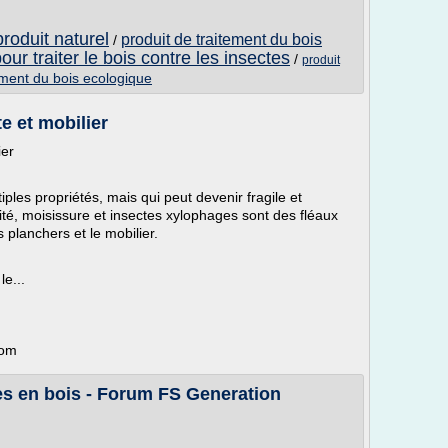
produit naturel
produit de traitement du bois
/
our traiter le bois contre les insectes
/
produit
ement du bois ecologique
e et mobilier
ier
iples propriétés, mais qui peut devenir fragile et
dité, moisissure et insectes xylophages sont des fléaux
 planchers et le mobilier.
e...
com
es en bois - Forum FS Generation