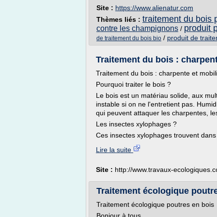
Site :
https://www.alienatur.com
traitement du bois 
Thèmes liés :
produit p
contre les champignons
/
/
produit de trait
de traitement du bois bio
Traitement du bois : charpent
Traitement du bois : charpente et mobil
Pourquoi traiter le bois ?
Le bois est un matériau solide, aux mult
instable si on ne l'entretient pas. Humi
qui peuvent attaquer les charpentes, les
Les insectes xylophages ?
Ces insectes xylophages trouvent dans l
Lire la suite
Site :
http://www.travaux-ecologiques.
Traitement écologique poutr
Traitement écologique poutres en bois
Bonjour à tous,