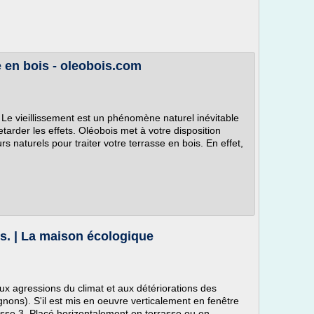
 en bois - oleobois.com
. Le vieillissement est un phénomène naturel inévitable
etarder les effets. Oléobois met à votre disposition
 naturels pour traiter votre terrasse en bois. En effet,
rs. | La maison écologique
 aux agressions du climat et aux détériorations des
nons). S'il est mis en oeuvre verticalement en fenêtre
asse 3. Placé horizontalement en terrasse ou en