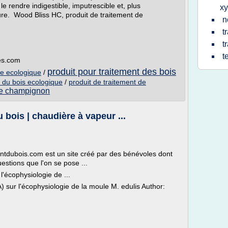
e rendre indigestible, imputrescible et, plus
x
ture. Wood Bliss HC, produit de traitement de
n
t
t
t
es.com
produit pour traitement des bois
te ecologique
/
t du bois ecologique
/
produit de traitement de
nte champignon
 bois | chaudière à vapeur ...
entdubois.com est un site créé par des bénévoles dont
uestions que l'on se pose ...
l'écophysiologie de ...
) sur l'écophysiologie de la moule M. edulis Author: