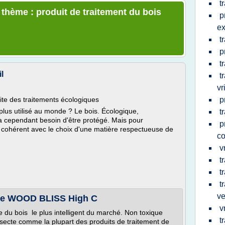
t
 thème : produit de traitement du bois
p
ex
t
p
t
l
t
vr
ite des traitements écologiques
p
 plus utilisé au monde ? Le bois. Écologique,
t
 a cependant besoin d'être protégé. Mais pour
p
e cohérent avec le choix d'une matière respectueuse de
co
v
t
t
t
ve
que WOOD BLISS High C
v
 du bois le plus intelligent du marché. Non toxique
t
insecte comme la plupart des produits de traitement de