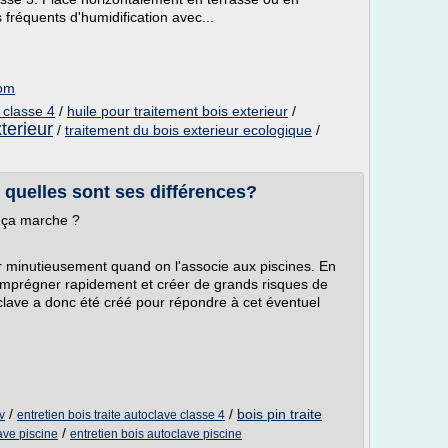
 fréquents d'humidification avec...
com
 classe 4
/
huile pour traitement bois exterieur
/
terieur
/
traitement du bois exterieur ecologique
/
 quelles sont ses différences?
 ça marche ?
ter minutieusement quand on l'associe aux piscines. En
 s'imprégner rapidement et créer de grands risques de
clave a donc été créé pour répondre à cet éventuel
/
/
bois pin traite
v
entretien bois traite autoclave classe 4
/
ave piscine
entretien bois autoclave piscine