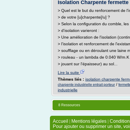
Isolation Charpente fermette
> Quel est le but du renforcement de l'i
> de votre [u]charpente[/u] ?
> Selon la configuration du comble, les
> d'isolation varieront :
> Une amélioration de l'isolation (conti
> l'isolation et renforcement de l'exista
> soufflage ou en déroulant une laine 
> rouleau - un lambda de 0.040 W/m.K 
> jouant sur l'épaisseur) au sol...
Lire la suite
Thèmes liés :
isolation charpente ferme
/
charpente industrielle entrait porteur
fermett
industrielle
8 Ressources
Accueil
|
Mentions légales
|
Conditions
Pour ajouter ou supprimer un site, voi