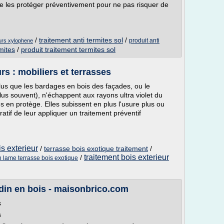
de les protéger préventivement pour ne pas risquer de
/
traitement anti termites sol
/
produit anti
murs xylophene
mites
/
produit traitement termites sol
rs : mobiliers et terrasses
lus que les bardages en bois des façades, ou le
plus souvent), n'échappent aux rayons ultra violet du
es en protège. Elles subissent en plus l'usure plus ou
atif de leur appliquer un traitement préventif
is exterieur
/
terrasse bois exotique traitement
/
traitement bois exterieur
/
n lame terrasse bois exotique
rdin en bois - maisonbrico.com
s
s