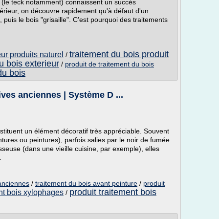
e (le teck notamment) connaissent un succès
térieur, on découvre rapidement qu'à défaut d'un
, puis le bois "grisaille". C'est pourquoi des traitements
traitement du bois produit
eur produits naturel
/
u bois exterieur
/
produit de traitement du bois
du bois
ives anciennes | Système D ...
stituent un élément décoratif très appréciable. Souvent
tures ou peintures), parfois salies par le noir de fumée
euse (dans une vieille cuisine, par exemple), elles
.
 anciennes
/
traitement du bois avant peinture
/
produit
produit traitement bois
ent bois xylophages
/