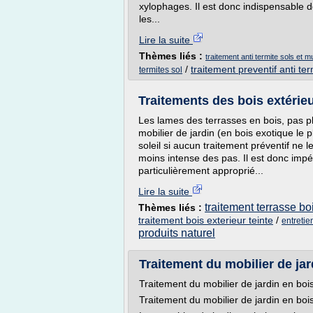
xylophages. Il est donc indispensable 
les...
Lire la suite
Thèmes liés :
traitement anti termite sols et 
/
traitement preventif anti ter
termites sol
Traitements des bois extérieu
Les lames des terrasses en bois, pas p
mobilier de jardin (en bois exotique le 
soleil si aucun traitement préventif ne l
moins intense des pas. Il est donc impér
particulièrement approprié...
Lire la suite
traitement terrasse bo
Thèmes liés :
traitement bois exterieur teinte
/
entretie
produits naturel
Traitement du mobilier de ja
Traitement du mobilier de jardin en boi
Traitement du mobilier de jardin en boi