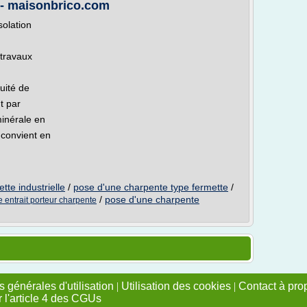
 - maisonbrico.com
solation
 travaux
nuité de
nt par
minérale en
convient en
tte industrielle
/
pose d'une charpente type fermette
/
/
pose d'une charpente
e entrait porteur charpente
 générales d'utilisation
|
Utilisation des cookies
|
Contact à pro
r l'article 4 des CGUs