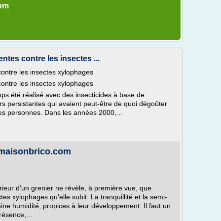
com
tes contre les insectes ...
ontre les insectes xylophages
ontre les insectes xylophages
ps été réalisé avec des insecticides à base de
urs persistantes qui avaient peut-être de quoi dégoûter
es personnes. Dans les années 2000,...
 maisonbrico.com
érieur d'un grenier ne révèle, à première vue, que
es xylophages qu'elle subit. La tranquillité et la semi-
aine humidité, propices à leur développement. Il faut un
ésence,...