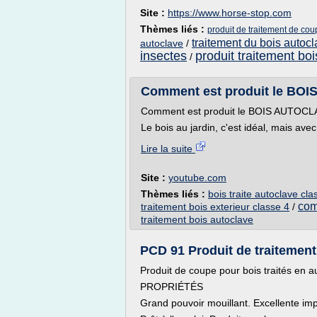
Site :
https://www.horse-stop.com
Thèmes liés :
produit de traitement de cou
traitement du bois autoc
autoclave
/
insectes
produit traitement boi
/
Comment est produit le BOI
Comment est produit le BOIS AUTOCLAV
Le bois au jardin, c'est idéal, mais avec.
Lire la suite
Site :
youtube.com
Thèmes liés :
bois traite autoclave cla
comm
traitement bois exterieur classe 4
/
traitement bois autoclave
PCD 91 Produit de traitement 
Produit de coupe pour bois traités en 
PROPRIÉTÉS
Grand pouvoir mouillant. Excellente im