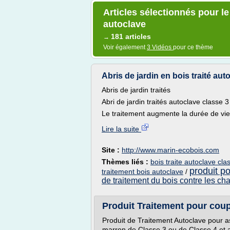
Articles sélectionnés pour le
autoclave
181 articles
→
Voir également
3 Vidéos
pour ce thème
Abris de jardin en bois traité aut
Abris de jardin traités
Abri de jardin traités autoclave classe 
Le traitement augmente la durée de vie 
Lire la suite
Site :
http://www.marin-ecobois.com
Thèmes liés :
bois traite autoclave cla
produit po
traitement bois autoclave
/
de traitement du bois contre les c
Produit Traitement pour coupe
Produit de Traitement Autoclave pour a
marron de Classe 3 ou de Classe 4 et a