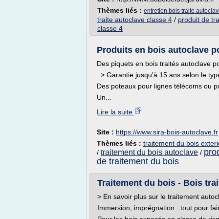
Thèmes liés :
entretien bois traite autocla
traite autoclave classe 4
/
produit de tr
classe 4
Produits en bois autoclave 
Des piquets en bois traités autoclave pour
> Garantie jusqu'à 15 ans selon le typ
Des poteaux pour lignes télécoms ou po
Un...
Lire la suite
Site :
https://www.sira-bois-autoclave.fr
Thèmes liés :
traitement du bois exter
pro
traitement du bois autoclave
/
/
de traitement du bois
Traitement du bois - Bois tra
> En savoir plus sur le traitement autoc
Immersion, imprégnation : tout pour fai