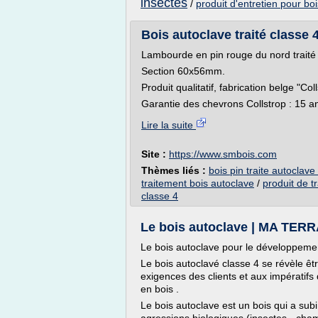
insectes
/
produit d'entretien pour bo
Bois autoclave traité classe 
Lambourde en pin rouge du nord traité 
Section 60x56mm.
Produit qualitatif, fabrication belge "Coll
Garantie des chevrons Collstrop : 15 an
Lire la suite
Site :
https://www.smbois.com
Thèmes liés :
bois pin traite autoclave
traitement bois autoclave
/
produit de t
classe 4
Le bois autoclave | MA TER
Le bois autoclave pour le développeme
Le bois autoclavé classe 4 se révèle êtr
exigences des clients et aux impératif
en bois .
Le bois autoclave est un bois qui a sub