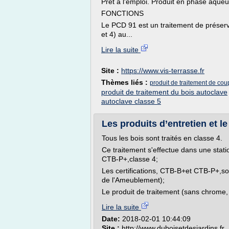
Prêt à l'emploi. Produit en phase aque
FONCTIONS
Le PCD 91 est un traitement de préserva
et 4) au...
Lire la suite
Site :
https://www.vis-terrasse.fr
Thèmes liés :
produit de traitement de cou
produit de traitement du bois autoclave
autoclave classe 5
Les produits d’entretien et le
Tous les bois sont traités en classe 4.
Ce traitement s'effectue dans une statio
CTB-P+,classe 4;
Les certifications, CTB-B+et CTB-P+,so
de l'Ameublement);
Le produit de traitement (sans chrome, 
Lire la suite
Date:
2018-02-01 10:44:09
Site :
http://www.duboisetdesjardins.fr