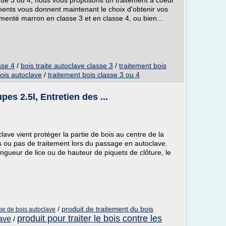
que 3 ou 4, nous vous proposons un traitement à coeur
ments vous donnent maintenant le choix d'obtenir vos
menté marron en classe 3 et en classe 4, ou bien...
sse 4
/
bois traite autoclave classe 3
/
traitement bois
bois autoclave
/
traitement bois classe 3 ou 4
es 2.5l, Entretien des ...
ave vient protéger la partie de bois au centre de la
 ou pas de traitement lors du passage en autoclave.
ongueur de lice ou de hauteur de piquets de clôture, le
/
produit de traitement du bois
pe de bois autoclave
produit pour traiter le bois contre les
lave
/