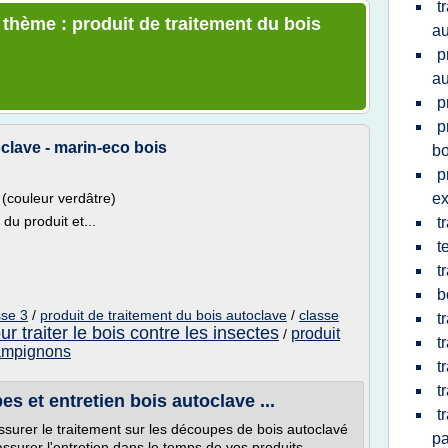
t
 thème : produit de traitement du bois
au
p
au
p
p
oclave - marin-eco bois
bo
p
3 (couleur verdâtre)
ex
du produit et...
t
t
t
b
sse 3
/
produit de traitement du bois autoclave
/
classe
t
ur traiter le bois contre les insectes
produit
/
t
hampignons
t
t
s et entretien bois autoclave ...
t
ssurer le traitement sur les découpes de bois autoclavé
pa
ssurer l'entretien dans le temps de vos produits