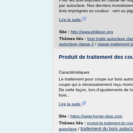
Pour les bois exposés en classe de ris
par autoclave. Nos derniers investisse
bois imprégnés en couleur : vert ou pig
Lire la suite
Site :
http://www.philipon.org
Thèmes liés :
bois traite autoclave cla
autoclave classe 2
/
classe traitement 
Produit de traitement des coup
Caractéristiques
Le traitement pour coupe sur bois autocl
coupe qui a nécessairement reçu moins
De cette façon, lors d'ajustements de l
bois...
Lire la suite
Site :
https://www.horse-stop.com
Thèmes liés :
produit de traitement de cou
traitement du bois autoc
autoclave
/