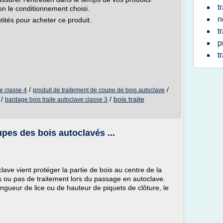
t
on le conditionnement choisi.
n
ités pour acheter ce produit.
t
p
t
/
/
ve classe 4
produit de traitement de coupe de bois autoclave
/
/
bois traite
bardage bois traite autoclave classe 3
pes des bois autoclavés ...
ave vient protéger la partie de bois au centre de la
 ou pas de traitement lors du passage en autoclave.
ongueur de lice ou de hauteur de piquets de clôture, le