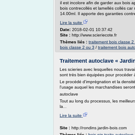
il est incolore afin de garder aux bois 
bois contrecollés et lamellés collés car
14.00ml. Il apporte des garanties contre 
Lire la suite
Date:
2018-02-01 10:37:42
Site :
http://www.scieriecote.fr
Thèmes liés :
traitement bois classe 2
bois classe 2 ou 3
/
traitement bois aut
Traitement autoclave « Jardi
Les scieries avec lesquelles nous travai
sont très bien équipées pour procéder à
Le procédé d'imprégnation et la densité
l'usage auquel les marchandises seront
autoclave
Tout au long du processus, les meilleu
la...
Lire la suite
Site :
http://rondins.jardin-bois.com
Thèmes liés :
bois pin traite autoclave