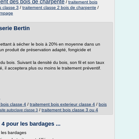
ment des bois de charpente
/
traitement bois
s classe 3
/
traitement classe 2 bois de charpente
/
rempage
serie Bertin
 mettant à sécher le bois à 20% en moyenne dans un
 un produit de préservation adapté, fongicide et
du bois. Suivant la densité du bois, son fil et son taux
sé, il acceptera plus ou moins le traitement préventif.
m
 bois classe 4
/
traitement bois exterieur classe 4
/
bois
/
traitement bois classe 3 ou 4
aite autoclave classe 3
 4 pour les bardages ...
r les bardages