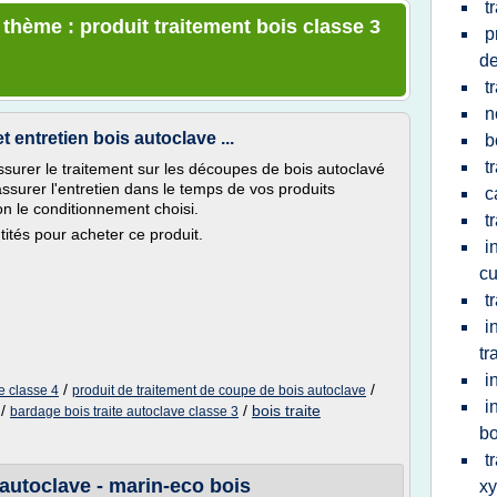
t
 thème : produit traitement bois classe 3
p
de
t
n
 entretien bois autoclave ...
b
t
ssurer le traitement sur les découpes de bois autoclavé
ssurer l'entretien dans le temps de vos produits
c
on le conditionnement choisi.
t
tés pour acheter ce produit.
i
cu
t
i
tr
i
/
/
ve classe 4
produit de traitement de coupe de bois autoclave
i
/
/
bois traite
bardage bois traite autoclave classe 3
bo
t
é autoclave - marin-eco bois
x