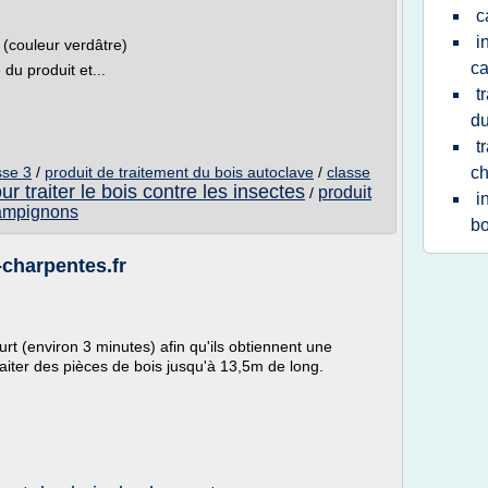
c
i
3 (couleur verdâtre)
ca
du produit et...
t
du
t
sse 3
/
produit de traitement du bois autoclave
/
classe
ch
ur traiter le bois contre les insectes
produit
/
i
hampignons
bo
-charpentes.fr
rt (environ 3 minutes) afin qu'ils obtiennent une
raiter des pièces de bois jusqu'à 13,5m de long.