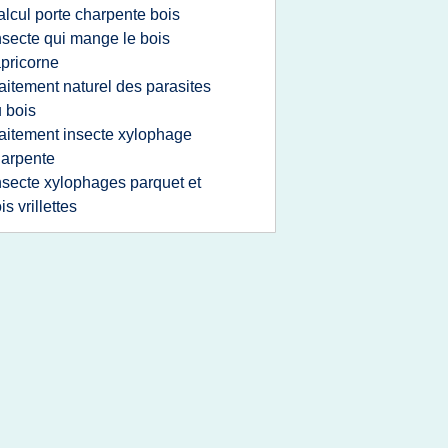
alcul porte charpente bois
nsecte qui mange le bois
pricorne
raitement naturel des parasites
 bois
raitement insecte xylophage
arpente
nsecte xylophages parquet et
is vrillettes