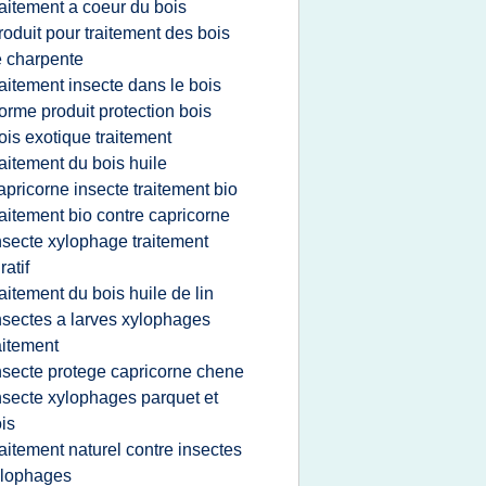
raitement a coeur du bois
roduit pour traitement des bois
 charpente
raitement insecte dans le bois
orme produit protection bois
ois exotique traitement
raitement du bois huile
apricorne insecte traitement bio
raitement bio contre capricorne
nsecte xylophage traitement
ratif
raitement du bois huile de lin
nsectes a larves xylophages
aitement
nsecte protege capricorne chene
nsecte xylophages parquet et
is
raitement naturel contre insectes
ylophages