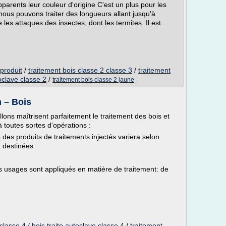
apparents leur couleur d'origine C'est un plus pour les
 nous pouvons traiter des longueurs allant jusqu'à
les attaques des insectes, dont les termites. Il est...
 produit
/
traitement bois classe 2 classe 3
/
traitement
oclave classe 2
/
traitement bois classe 2 jaune
n – Bois
llons maîtrisent parfaitement le traitement des bois et
 toutes sortes d'opérations :
 des produits de traitements injectés variera selon
 destinées.
rs usages sont appliqués en matière de traitement: de
 classe 4
/
bois traite autoclave classe 4
/
traitement