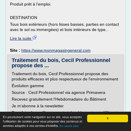
Produit prêt à l'emploi.
DESTINATION
Tous bois extérieurs (hors lisses basses, parties en contact
avec le sol ou immergées) et bois intérieurs de type...
Lire la suite
Site :
https://www.monmagasingeneral.com
Traitement du bois, Cecil Professionnel
propose des ...
Traitement du bois, Cecil Professionnel propose des
produits efficaces et plus respectueux de l'environnement
Évolution gamme
Source : Cecil Professionnel via agence Primavera
Recevez gratuitement l'Hebdomadaire du Bâtiment
Je m'abonne à la newsletter
Pour faire face efficacement et durablement aux différents
En poursuivant votre navigation sur ce site, vous acceptez
ennemis du bois, tout en respectant le nouveau
X
l'utilisation de cookies pour vous proposer des contenus et
réglement Biocide (528/2012), CECIL...
services adaptés à vos centres d'intérêts.
En savoir plus