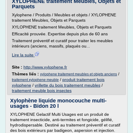
XYLOPHENE traitement Meubles, Objets et
Parquets
Xylophene / Produits / Meubles et objets / XYLOPHENE
traitement Meubles, Objets et Parquets
XYLOPHENE traitement Meubles, Objets et Parquets
Efficacité prouvée. Expertise depuis plus de 60 ans
Traitement préventif et curatif pour traiter les meubles
intérieurs (anciens, massifs, plaqués ou...
Lire la suite
Site :
http://www.xylophene.fr
Thèmes liés :
/
xylophene traitement meubles et objets anciens
/
produit traitement bois
traitement xylophene meuble
xylophene
/
vrillette du bois traitement meubles
/
traitement meuble bois insectes
Xylophène liquide monocouche multi-
usages - Bidon 20 l
XYLOPHENE Gelactif Multi Usages est un produit de
traitement insecticide, anti-termites et fongicide, gélifié,
hydrodispersable. Destiné au traitement préventif et curatif
des bois extérieurs par badigeon, aspersion et injection.