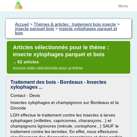
Menu
Accueil
>
Thèmes & articles : traitement bois insecte
>
insecte parquet bois
>
insecte xylophages parquet et
bois
Articles sélectionnés pour le thème :
insecte xylophages parquet et bois
62 articles
→
Aucune vidéo sélectionnée pour ce thème
Traitement des bois - Bordeaux - Insectes
xylophages ...
Contact - Devis
Insectes xylophages et champignons sur Bordeaux et la
Gironde
LGH effectue le traitement contre les insectes à larves
xylophages (vrillettes, capricornes, charançons...) et
champignons lignivores (mérule, coniophore...) SAUF le
traitement contre les termites. En effet, nous effectuons