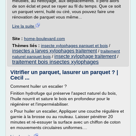
meubles, au nettoyage, aux déplacements. Il perd alors
de son éclat et peut se rayer au fil du temps. Que ce soit
un parquet verni, huilé ou ciré, vous pouvez faire une
rénovation de parquet vous même...
Lire la suite
Site :
home-boulevard.com
Thèmes liés :
insecte xylophages parquet et bois
/
insectes a larves xylophages traitement
/
traitement
insecte xylophage traitement
naturel parquet bois
/
/
traitement bois insectes xylophages
Vitrifier un parquet, lasurer un parquet ? |
Cecil ...
Comment huiler un escalier ?
Finition hydrofuge qui préserve l'aspect naturel du bois,
l'huile nourrit et sature le bois en profondeur pour le
régénérer et l'imperméabiliser.
o Pour huiler un escalier, Appliquer une couche régulière et
garnie à la brosse ou au rouleau. Laisser pénétrer 20
minutes et ré-essuyer la surface avec un chiffon de coton
en mouvements circulaires uniformes....