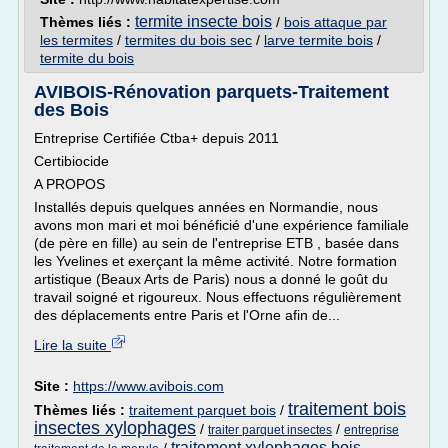
termite insecte bois
Thèmes liés :
/
bois attaque par
les termites
/
termites du bois sec
/
larve termite bois
/
termite du bois
AVIBOIS-Rénovation parquets-Traitement
des Bois
Entreprise Certifiée Ctba+ depuis 2011
Certibiocide
A PROPOS
Installés depuis quelques années en Normandie, nous
avons mon mari et moi bénéficié d'une expérience familiale
(de père en fille) au sein de l'entreprise ETB , basée dans
les Yvelines et exerçant la même activité. Notre formation
artistique (Beaux Arts de Paris) nous a donné le goût du
travail soigné et rigoureux. Nous effectuons régulièrement
des déplacements entre Paris et l'Orne afin de...
Lire la suite
Site :
https://www.avibois.com
traitement bois
Thèmes liés :
traitement parquet bois
/
insectes xylophages
/
/
traiter parquet insectes
entreprise
traitement xylophages bois