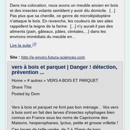
Dans ma colocation, nous avons un meuble ancien en bois
et des insectes volants semblent y avoir élu domicile. [...]
Pas plus que sa chenille, ce genre de microlépidoptère
n'attaque le bois. En revanche, les couleurs de ses ailes
rappellent la teigne de la farine. [...] n'y aurait-il pas des
aliments (pain, gâteaux, pâtes, céréales,...) dans les
environs immédiats du meuble en...
Lire la suite
Site :
http://e-enviro.futura-sciences.com
vers à bois et parquet | Danger ! détection,
prévention ...
Home » # autres » VERS A BOIS ET PARQUET
Share This
Posted by Dom
.
Vers à bois et parquet ne font pas bon ménage... Vos vers
à bois sont en fait des larves d'insectes xylophages bien
connus en France sous les noms de Capricorne des
Maisons, hesperophanes, lyctus, petite et grosse vrillette !
Ces larves de taille variée, de 2 à 25mm de long,