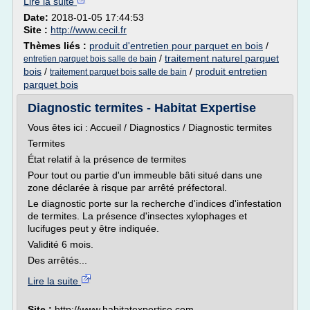
Lire la suite
Date:
2018-01-05 17:44:53
Site :
http://www.cecil.fr
Thèmes liés :
produit d'entretien pour parquet en bois
/
/
traitement naturel parquet
entretien parquet bois salle de bain
bois
/
/
produit entretien
traitement parquet bois salle de bain
parquet bois
Diagnostic termites - Habitat Expertise
Vous êtes ici : Accueil / Diagnostics / Diagnostic termites
Termites
État relatif à la présence de termites
Pour tout ou partie d'un immeuble bâti situé dans une
zone déclarée à risque par arrêté préfectoral.
Le diagnostic porte sur la recherche d'indices d'infestation
de termites. La présence d'insectes xylophages et
lucifuges peut y être indiquée.
Validité 6 mois.
Des arrêtés...
Lire la suite
Site :
http://www.habitatexpertise.com