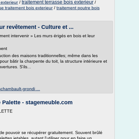
traitement terrasse bois exterieur
 exterieur
/
/
se traitement bois exterieur
/
traitement poutre bois
r revêtement - Culture et ...
ent intervenir » Les murs érigés en bois et leur
ment
uction des maisons traditionnelles; même dans les
our bâtir la charpente du toit, la structure intérieure et
ertures. S'ils...
schambault-grondi ...
e Palette - stagemeuble.com
LETTE
 de pouvoir se récupérer gratuitement. Souvent brûlé
ettes jetables, autant l'utiliser pour en faire un