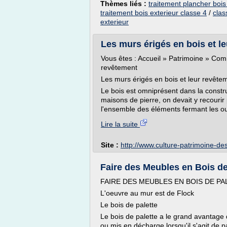
Thèmes liés :
traitement plancher bois
traitement bois exterieur classe 4
/
clas
exterieur
Les murs érigés en bois et leu
Vous êtes : Accueil » Patrimoine » Comm
revêtement
Les murs érigés en bois et leur revête
Le bois est omniprésent dans la constr
maisons de pierre, on devait y recourir p
l'ensemble des éléments fermant les ouv
Lire la suite
Site :
http://www.culture-patrimoine-de
Faire des Meubles en Bois d
FAIRE DES MEUBLES EN BOIS DE PA
L'oeuvre au mur est de Flock
Le bois de palette
Le bois de palette a le grand avantage
ou mis en décharge lorsqu'il s'agit de pal