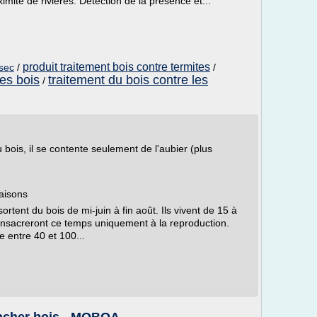
imité de rivières. Détection de la présence et...
produit traitement bois contre termites
 sec
/
/
tes bois
traitement du bois contre les
/
 bois, il se contente seulement de l'aubier (plus
aisons
tent du bois de mi-juin à fin août. Ils vivent de 15 à
consacreront ce temps uniquement à la reproduction.
 entre 40 et 100...