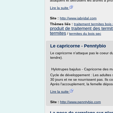
attaquent et détruisent les arbres à prox
Lire la suite
Site :
http://www.iabridal.com
Thèmes liés :
traitement termites bois
produit de traitement des termi
termites
/
termites du bois sec
Le capricorne - Penntybio
Le capricorne n'attaque pas le coeur du
tendre).
Hylotrupes bajulus - Capricorne des m
Cycle de développement : Les adultes sor
30 jours et ne se nourrissent pas. Ils 
Après l'accouplement, la femelle dépose
Lire la suite
Site :
http://www.penntybio.com