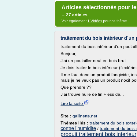
Articles sélectionnés pour l
27 articles
→
Voir également
1 Vidéos
pour ce thème
traitement du bois intérieur d'un p
traitement du bois intérieur d'un poulail
Bonjour,
J'ai un poulailler neuf en bois brut.
Je dois traiter le bois intérieur (l'extérieu
Il me faut donc un produit fongicide, i
mais je ne veux pas un produit nocif po
Que prendre ??
J'ai trouvé huile de lin + ess de...
Lire la suite
Site :
gallinette.net
Thèmes liés :
traitement du bois exterie
contre l'humidite
/
traitement du bois a
produit traitement bois interieur