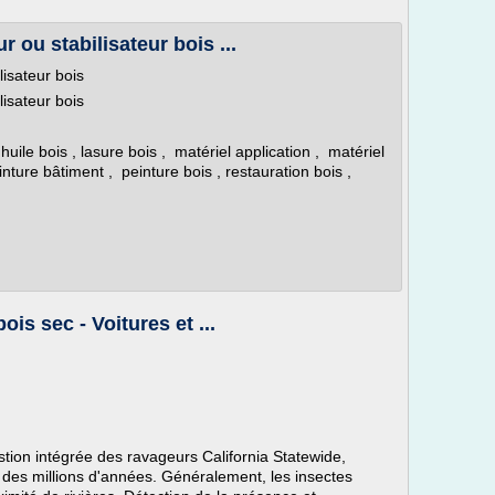
r ou stabilisateur bois ...
lisateur bois
lisateur bois
, huile bois , lasure bois , matériel application , matériel
inture bâtiment , peinture bois , restauration bois ,
ois sec - Voitures et ...
tion intégrée des ravageurs California Statewide,
 des millions d'années. Généralement, les insectes