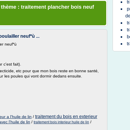
t
e thème : traitement plancher bois neuf
p
de
t
t
oulailler neuf*ù ...
b
t
ler neuf*ù
r c'est fait).
nsecticide, etc pour que mon bois reste en bonne santé,
ur les poules qui vont dormir dedans ensuite.
traitement du bois en exterieur
ur a l'huile de lin
/
vec l'huile de lin
/
/
traitement bois interieur huile de lin