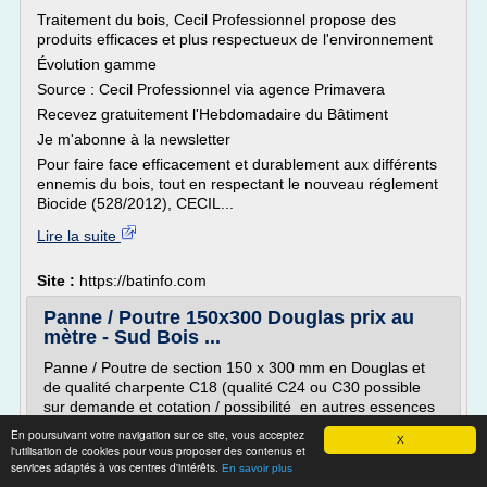
Traitement du bois, Cecil Professionnel propose des
produits efficaces et plus respectueux de l'environnement
Évolution gamme
Source : Cecil Professionnel via agence Primavera
Recevez gratuitement l'Hebdomadaire du Bâtiment
Je m'abonne à la newsletter
Pour faire face efficacement et durablement aux différents
ennemis du bois, tout en respectant le nouveau réglement
Biocide (528/2012), CECIL...
Lire la suite
Site :
https://batinfo.com
Panne / Poutre 150x300 Douglas prix au
mètre - Sud Bois ...
Panne / Poutre de section 150 x 300 mm en Douglas et
de qualité charpente C18 (qualité C24 ou C30 possible
sur demande et cotation / possibilité en autres essences
de bois).
En poursuivant votre navigation sur ce site, vous acceptez
X
l'utilisation de cookies pour vous proposer des contenus et
Bois frais de sciage. Prix au mètre linéaire.
services adaptés à vos centres d'intérêts.
En savoir plus
Le Bois Douglas, Pin d'Oregon ou Pin Douglas (suivant