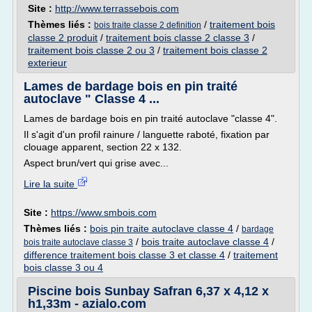
Site :
http://www.terrassebois.com
Thèmes liés :
/
traitement bois
bois traite classe 2 definition
classe 2 produit
/
traitement bois classe 2 classe 3
/
traitement bois classe 2 ou 3
/
traitement bois classe 2
exterieur
Lames de bardage bois en pin traité
autoclave " Classe 4 ...
Lames de bardage bois en pin traité autoclave "classe 4".
Il s'agit d'un profil rainure / languette raboté, fixation par
clouage apparent, section 22 x 132.
Aspect brun/vert qui grise avec...
Lire la suite
Site :
https://www.smbois.com
Thèmes liés :
bois pin traite autoclave classe 4
/
bardage
/
bois traite autoclave classe 4
/
bois traite autoclave classe 3
difference traitement bois classe 3 et classe 4
/
traitement
bois classe 3 ou 4
Piscine bois Sunbay Safran 6,37 x 4,12 x
h1,33m - azialo.com