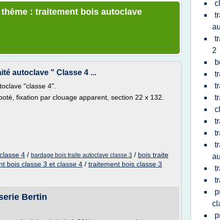
c
 thème : traitement bois autoclave
t
au
t
2
b
té autoclave " Classe 4 ...
t
t
oclave "classe 4".
 raboté, fixation par clouage apparent, section 22 x 132.
t
c
t
t
t
 classe 4
/
/
bois traite
bardage bois traite autoclave classe 3
au
nt bois classe 3 et classe 4
/
traitement bois classe 3
t
t
p
serie Bertin
cl
p