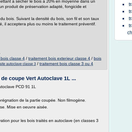
 mettant à sécher le bois à 20% en moyenne dans un
t
 un produit de préservation adapté, fongicide et
t
t
du bois. Suivant la densité du bois, son fil et son taux
sé, il acceptera plus ou moins le traitement préventif.
t
ch
m
 bois classe 4
/
traitement bois exterieur classe 4
/
bois
/
traitement bois classe 3 ou 4
aite autoclave classe 3
de coupe Vert Autoclave 1L ...
autoclave PCD 91 1L
prégnation de la partie coupée. Non filmogène.
use. Mise en oeuvre aisée.
tion pour les bois traités en autoclave (en classes 3