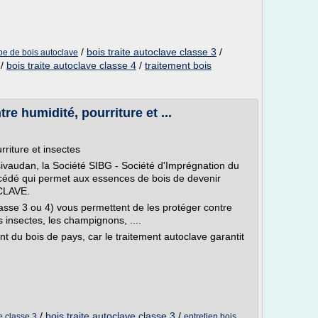
/
bois traite autoclave classe 3
/
pe de bois autoclave
/
bois traite autoclave classe 4
/
traitement bois
e humidité, pourriture et ...
rriture et insectes
ivaudan, la Société SIBG - Société d'Imprégnation du
édé qui permet aux essences de bois de devenir
CLAVE.
lasse 3 ou 4) vous permettent de les protéger contre
s insectes, les champignons, ....
ent du bois de pays, car le traitement autoclave garantit
/
bois traite autoclave classe 3
/
e classe 3
entretien bois