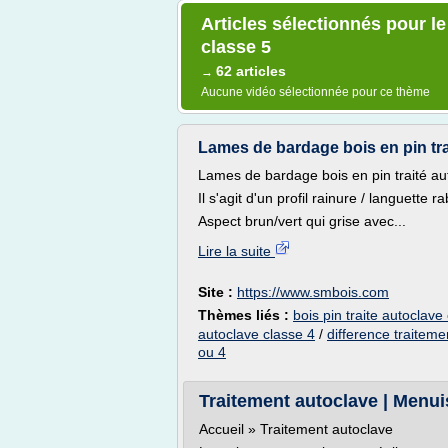
Articles sélectionnés pour le
classe 5
62 articles
→
Aucune vidéo sélectionnée pour ce thème
Lames de bardage bois en pin trai
Lames de bardage bois en pin traité aut
Il s'agit d'un profil rainure / languette
Aspect brun/vert qui grise avec...
Lire la suite
Site :
https://www.smbois.com
Thèmes liés :
bois pin traite autoclave
autoclave classe 4
/
difference traiteme
ou 4
Traitement autoclave | Menui
Accueil » Traitement autoclave