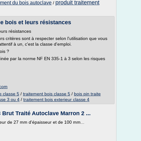
produit traitement
tement du bois autoclave
/
e bois et leurs résistances
eurs résistances
s critères sont à respecter selon l'utilisation que vous
ttentif à un, c'est la classe d'emploi.
ois ?
minée par la norme NF EN 335-1 à 3 selon les risques
.com
e classe 5
/
traitement bois classe 5
/
bois pin traite
sse 3 ou 4
/
traitement bois exterieur classe 4
rut Traité Autoclave Marron 2 ...
rieur de 27 mm d'épaisseur et de 100 mm...