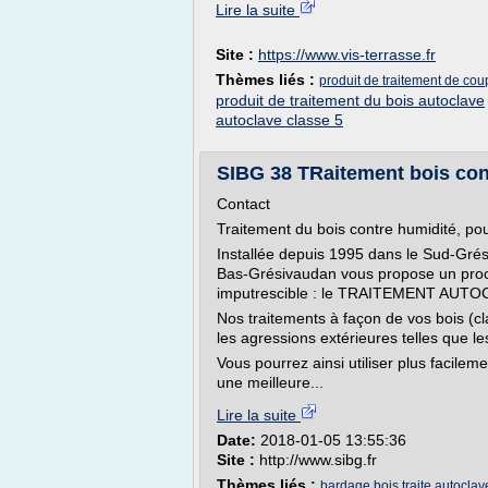
Lire la suite
Site :
https://www.vis-terrasse.fr
Thèmes liés :
produit de traitement de cou
produit de traitement du bois autoclave
autoclave classe 5
SIBG 38 TRaitement bois contr
Contact
Traitement du bois contre humidité, pou
Installée depuis 1995 dans le Sud-Grés
Bas-Grésivaudan vous propose un proc
imputrescible : le TRAITEMENT AUTO
Nos traitements à façon de vos bois (c
les agressions extérieures telles que le
Vous pourrez ainsi utiliser plus facilem
une meilleure...
Lire la suite
Date:
2018-01-05 13:55:36
Site :
http://www.sibg.fr
Thèmes liés :
bardage bois traite autoclav