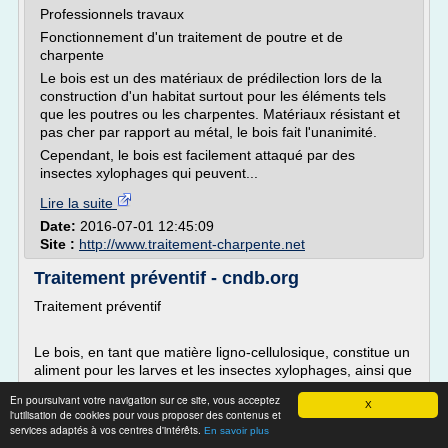
Professionnels travaux
Fonctionnement d'un traitement de poutre et de
charpente
Le bois est un des matériaux de prédilection lors de la
construction d'un habitat surtout pour les éléments tels
que les poutres ou les charpentes. Matériaux résistant et
pas cher par rapport au métal, le bois fait l'unanimité.
Cependant, le bois est facilement attaqué par des
insectes xylophages qui peuvent...
Lire la suite
Date:
2016-07-01 12:45:09
Site :
http://www.traitement-charpente.net
Traitement préventif - cndb.org
Traitement préventif
Le bois, en tant que matière ligno-cellulosique, constitue un
aliment pour les larves et les insectes xylophages, ainsi que
pour les champignons lignivores. En effet, il contient des
En poursuivant votre navigation sur ce site, vous acceptez
éléments nutritifs (amidon dans l'aubier par exemple) qui
X
l'utilisation de cookies pour vous proposer des contenus et
favorisent le développement de ces organismes vivants.
services adaptés à vos centres d'intérêts.
En savoir plus