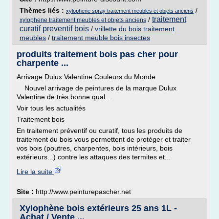
Thèmes liés :
/
xylophene spray traitement meubles et objets anciens
traitement
/
xylophene traitement meubles et objets anciens
curatif preventif bois
/
vrillette du bois traitement
meubles
/
traitement meuble bois insectes
produits traitement bois pas cher pour
charpente ...
Arrivage Dulux Valentine Couleurs du Monde
Nouvel arrivage de peintures de la marque Dulux
Valentine de très bonne qual...
Voir tous les actualités
Traitement bois
En traitement préventif ou curatif, tous les produits de
traitement du bois vous permettent de protéger et traiter
vos bois (poutres, charpentes, bois intérieurs, bois
extérieurs...) contre les attaques des termites et...
Lire la suite
Site :
http://www.peinturepascher.net
Xylophène bois extérieurs 25 ans 1L -
Achat / Vente ...