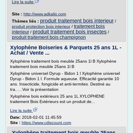
Lire la suite
Site :
http://www.adkalis.com
produit traitement bois interieur
Thèmes liés :
/
traitement bois
produit protection bois interieur
/
produit traitement bois insectes
interieur
/
/
produit traitement bois champignon
Xylophène Boiseries & Parquets 25 ans 1L -
Achat / Vente ...
Xylophène traitement bois meuble 25ans 1l B Xylophène
traitement bois meuble 25ans 1l B
Xylophène universel Dyrup - Bidon 1 l Xylophène universel
Dyrup - Bidon 1 l. Formule aqueuse. Efficacité garantie 10
ans. Insecticide, fongicide et anti-termites. Destiné au
tra......Voir la présentation
Xylophène bois extérieurs 25 ans 1L XYLOPHENE
traitement Bois Extérieurs est un produit de...
Lire la suite
Date:
2018-02-01 11:45:59
Site :
https://www.cdiscount.com
Xylophène traitement bois meuble 25ans