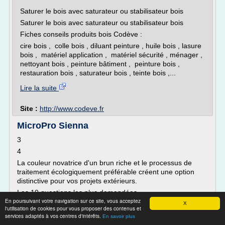
Saturer le bois avec saturateur ou stabilisateur bois
Saturer le bois avec saturateur ou stabilisateur bois
Fiches conseils produits bois Codève :
cire bois , colle bois , diluant peinture , huile bois , lasure
bois , matériel application , matériel sécurité , ménager ,
nettoyant bois , peinture bâtiment , peinture bois ,
restauration bois , saturateur bois , teinte bois ,...
Lire la suite
Site :
http://www.codeve.fr
MicroPro Sienna
3
4
La couleur novatrice d'un brun riche et le processus de
traitement écologiquement préférable créent une option
distinctive pour vos projets extérieurs.
Les 10 questions les plus demandées
En poursuivant votre navigation sur ce site, vous acceptez
Devrais-je appliquer un produit de finition sur mon projet
X
l'utilisation de cookies pour vous proposer des contenus et
MicroPro Sienna immédiatement?
services adaptés à vos centres d'intérêts.
En savoir plus
Oui. Le conseil d'attendre une année ou une saison avant