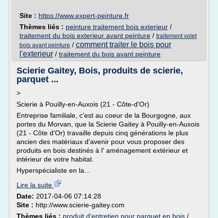
Site :
https://www.expert-peinture.fr
Thèmes liés :
peinture traitement bois exterieur
/
traitement du bois exterieur avant peinture
/
traitement volet
comment traiter le bois pour
/
bois avant peinture
l'exterieur
/
traitement du bois avant peinture
Scierie Gaitey, Bois, produits de scierie,
parquet ...
>
Scierie à Pouilly-en-Auxois (21 - Côte-d'Or)
Entreprise familiale, c'est au coeur de la Bourgogne, aux
portes du Morvan, que la Scierie Gaitey à Pouilly-en-Auxois
(21 - Côte d'Or) travaille depuis cinq générations le plus
ancien des matériaux d'avenir pour vous proposer des
produits en bois destinés à l' aménagement extérieur et
intérieur de votre habitat.
Hyperspécialiste en la...
Lire la suite
Date:
2017-04-06 07:14:28
Site :
http://www.scierie-gaitey.com
Thèmes liés :
produit d'entretien pour parquet en bois
/