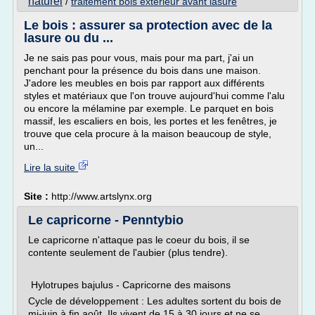
naturel
/
traitement bois exterieur avant lasure
Le bois : assurer sa protection avec de la
lasure ou du ...
Je ne sais pas pour vous, mais pour ma part, j'ai un
penchant pour la présence du bois dans une maison.
J'adore les meubles en bois par rapport aux différents
styles et matériaux que l'on trouve aujourd'hui comme l'alu
ou encore la mélamine par exemple. Le parquet en bois
massif, les escaliers en bois, les portes et les fenêtres, je
trouve que cela procure à la maison beaucoup de style,
un...
Lire la suite
Site :
http://www.artslynx.org
Le capricorne - Penntybio
Le capricorne n'attaque pas le coeur du bois, il se
contente seulement de l'aubier (plus tendre).
Hylotrupes bajulus - Capricorne des maisons
Cycle de développement : Les adultes sortent du bois de
mi-juin à fin août. Ils vivent de 15 à 30 jours et ne se