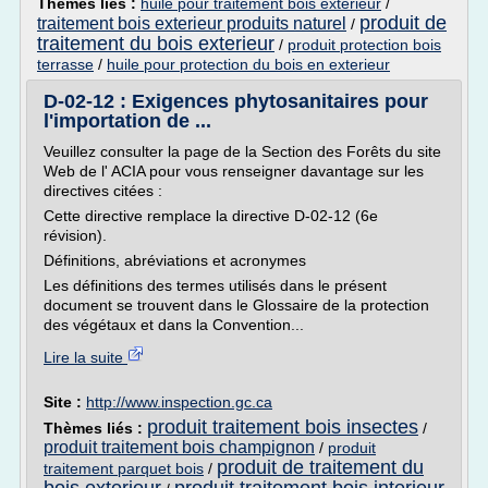
Thèmes liés :
huile pour traitement bois exterieur
/
produit de
traitement bois exterieur produits naturel
/
traitement du bois exterieur
/
produit protection bois
terrasse
/
huile pour protection du bois en exterieur
D-02-12 : Exigences phytosanitaires pour
l'importation de ...
Veuillez consulter la page de la Section des Forêts du site
Web de l' ACIA pour vous renseigner davantage sur les
directives citées :
Cette directive remplace la directive D-02-12 (6e
révision).
Définitions, abréviations et acronymes
Les définitions des termes utilisés dans le présent
document se trouvent dans le Glossaire de la protection
des végétaux et dans la Convention...
Lire la suite
Site :
http://www.inspection.gc.ca
produit traitement bois insectes
Thèmes liés :
/
produit traitement bois champignon
/
produit
produit de traitement du
traitement parquet bois
/