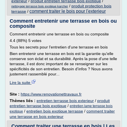
exterieur
/
produit entretien terrasse bois exotique
/
/
produit protection bois
nettoyage terrasse bois exotique karcher
comment traiter le bois pour l'exterieur
terrasse
/
Comment entretenir une terrasse en bois ou
composite
Comment entretenir une terrasse en bois ou composite
4.4 (88%) 5 votes
Tous les secrets pour l'entretien d'une terrasse en bois
Bien entretenir une terrasse en bois est la garantie qu'elle
conserve son éclat et sa durabilité. Après la pose d'une telle
terrasse, il est donc important de se renseigner sur les
spécificités de son entretien. Besoin d'infos ? Nous avons
justement rassemblé pour...
Lire la suite
Site :
https://www.renovationettravaux.fr
Thèmes liés :
entretien terrasse bois exterieur
/
produit
entretien terrasse bois exotique
/
entretien lame terrasse bois
/
entretien bois exotique terrasse
/
comment traiter
exotique
une terrasse en bois exterieur
Comment traiter une terrasse en bois | Les