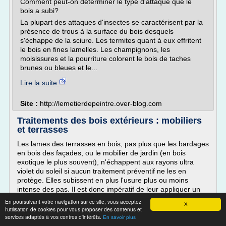
Comment peut-on déterminer le type d'attaque que le
bois a subi?
La plupart des attaques d'insectes se caractérisent par la
présence de trous à la surface du bois desquels
s'échappe de la sciure. Les termites quant à eux effritent
le bois en fines lamelles. Les champignons, les
moisissures et la pourriture colorent le bois de taches
brunes ou bleues et le...
Lire la suite
Site :
http://lemetierdepeintre.over-blog.com
Traitements des bois extérieurs : mobiliers
et terrasses
Les lames des terrasses en bois, pas plus que les bardages
en bois des façades, ou le mobilier de jardin (en bois
exotique le plus souvent), n'échappent aux rayons ultra
violet du soleil si aucun traitement préventif ne les en
protège. Elles subissent en plus l'usure plus ou moins
intense des pas. Il est donc impératif de leur appliquer un
traitement préventif particulièrement approprié...
En poursuivant votre navigation sur ce site, vous acceptez
X
l'utilisation de cookies pour vous proposer des contenus et
Lire la suite
services adaptés à vos centres d'intérêts.
En savoir plus