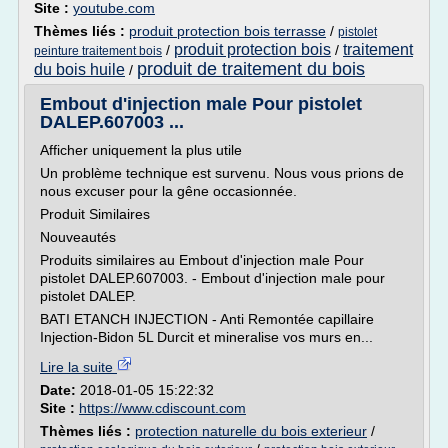
Site :
youtube.com
Thèmes liés :
produit protection bois terrasse
/
pistolet
produit protection bois
traitement
/
/
peinture traitement bois
produit de traitement du bois
du bois huile
/
Embout d'injection male Pour pistolet
DALEP.607003 ...
Afficher uniquement la plus utile
Un problème technique est survenu. Nous vous prions de
nous excuser pour la gêne occasionnée.
Produit Similaires
Nouveautés
Produits similaires au Embout d'injection male Pour
pistolet DALEP.607003. - Embout d'injection male pour
pistolet DALEP.
BATI ETANCH INJECTION - Anti Remontée capillaire
Injection-Bidon 5L Durcit et mineralise vos murs en...
Lire la suite
Date:
2018-01-05 15:22:32
Site :
https://www.cdiscount.com
Thèmes liés :
protection naturelle du bois exterieur
/