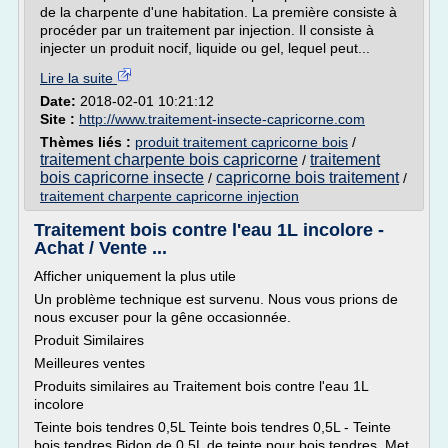
de la charpente d'une habitation. La première consiste à
procéder par un traitement par injection. Il consiste à
injecter un produit nocif, liquide ou gel, lequel peut...
Lire la suite
Date:
2018-02-01 10:21:12
Site :
http://www.traitement-insecte-capricorne.com
Thèmes liés :
produit traitement capricorne bois
/
traitement charpente bois capricorne
traitement
/
bois capricorne insecte
capricorne bois traitement
/
/
traitement charpente capricorne injection
Traitement bois contre l'eau 1L incolore -
Achat / Vente ...
Afficher uniquement la plus utile
Un problème technique est survenu. Nous vous prions de
nous excuser pour la gêne occasionnée.
Produit Similaires
Meilleures ventes
Produits similaires au Traitement bois contre l'eau 1L
incolore
Teinte bois tendres 0,5L Teinte bois tendres 0,5L - Teinte
bois tendres Bidon de 0,5L de teinte pour bois tendres. Met