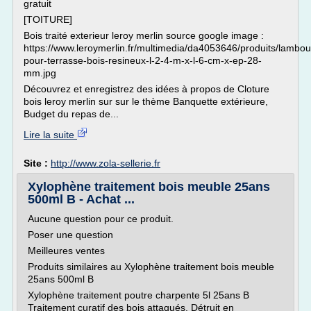
gratuit
[TOITURE]
Bois traité exterieur leroy merlin source google image :
https://www.leroymerlin.fr/multimedia/da4053646/produits/lambou
pour-terrasse-bois-resineux-l-2-4-m-x-l-6-cm-x-ep-28-
mm.jpg
Découvrez et enregistrez des idées à propos de Cloture
bois leroy merlin sur sur le thème Banquette extérieure,
Budget du repas de...
Lire la suite
Site :
http://www.zola-sellerie.fr
Xylophène traitement bois meuble 25ans
500ml B - Achat ...
Aucune question pour ce produit.
Poser une question
Meilleures ventes
Produits similaires au Xylophène traitement bois meuble
25ans 500ml B
Xylophène traitement poutre charpente 5l 25ans B
Traitement curatif des bois attaqués. Détruit en