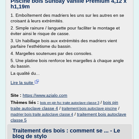
Piscine bois Sunbay Vanille Premium 4,12 x
h1,19m
1. Emboîtement des madriers les uns sur les autres en se
croisant à leurs extrémités.
2. Simple rainure / languette pour faciliter le montage et
éviter ainsi le risque de casse.
3. Un habillage bois aux extrémités des madriers vient
parfaire l'esthétisme du bassin.
4. Margelles soutenues par des consoles.
5. Une platine bois renforce les margelles à chaque angle
du bassin.
La qualité du...
Lire la suite
Site :
https://www.azialo.com
Thèmes liés :
/
bois pin
bois en pin fsc traite autoclave classe 3
traite autoclave classe 4
/
/
traitement bois autoclave piscine
/
traitement bois autoclave
madrier bois traite autoclave classe 4
classe 5
Traitement des bois : comment se ... - Le
blog de stylo