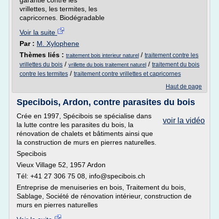
garantie contre les
vrillettes, les termites, les
capricornes. Biodégradable
Voir la suite
Par :
M. Xylophene
Thèmes liés :
/
traitement contre les
traitement bois interieur naturel
/
/
vrillettes du bois
traitement du bois
vrillette du bois traitement naturel
/
contre les termites
traitement contre vrillettes et capricornes
Haut de page
Specibois, Ardon, contre parasites du bois
Crée en 1997, Spécibois se spécialise dans
voir la vidéo
la lutte contre les parasites du bois, la
rénovation de chalets et bâtiments ainsi que
la construction de murs en pierres naturelles.
Specibois
Vieux Village 52, 1957 Ardon
Tél: +41 27 306 75 08, info@specibois.ch
Entreprise de menuiseries en bois, Traitement du bois,
Sablage, Société de rénovation intérieur, construction de
murs en pierres naturelles