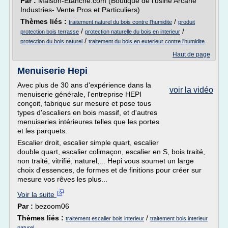
Par :
Maison-Etanche.com (Boutique de l'usine Arcane
Industries- Vente Pros et Particuliers)
Thèmes liés :
/
traitement naturel du bois contre l'humidite
produit
/
/
protection bois terrasse
protection naturelle du bois en interieur
/
protection du bois naturel
traitement du bois en exterieur contre l'humidite
Haut de page
Menuiserie Hepi
Avec plus de 30 ans d'expérience dans la
voir la vidéo
menuiserie générale, l'entreprise HEPI
conçoit, fabrique sur mesure et pose tous
types d'escaliers en bois massif, et d'autres
menuiseries intérieures telles que les portes
et les parquets.
Escalier droit, escalier simple quart, escalier
double quart, escalier colimaçon, escalier en S, bois traité,
non traité, vitrifié, naturel,... Hepi vous soumet un large
choix d'essences, de formes et de finitions pour créer sur
mesure vos rêves les plus...
Voir la suite
Par :
bezoom06
Thèmes liés :
/
traitement escalier bois interieur
traitement bois interieur
naturel