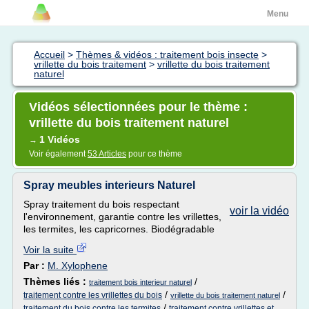
Menu
Accueil
>
Thèmes & vidéos : traitement bois insecte
>
vrillette du bois traitement
>
vrillette du bois traitement
naturel
Vidéos sélectionnées pour le thème :
vrillette du bois traitement naturel
1 Vidéos
→
Voir également
53 Articles
pour ce thème
Spray meubles interieurs Naturel
Spray traitement du bois respectant
voir la vidéo
l'environnement, garantie contre les vrillettes,
les termites, les capricornes. Biodégradable
Voir la suite
Par :
M. Xylophene
Thèmes liés :
/
traitement bois interieur naturel
/
/
traitement contre les vrillettes du bois
vrillette du bois traitement naturel
/
traitement du bois contre les termites
traitement contre vrillettes et