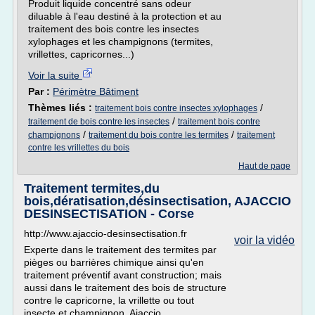
Produit liquide concentré sans odeur
diluable à l'eau destiné à la protection et au
traitement des bois contre les insectes
xylophages et les champignons (termites,
vrillettes, capricornes...)
Voir la suite
Par :
Périmètre Bâtiment
Thèmes liés :
/
traitement bois contre insectes xylophages
/
traitement de bois contre les insectes
traitement bois contre
/
/
champignons
traitement du bois contre les termites
traitement
contre les vrillettes du bois
Haut de page
Traitement termites,du
bois,dératisation,désinsectisation, AJACCIO
DESINSECTISATION - Corse
http://www.ajaccio-desinsectisation.fr
voir la vidéo
Experte dans le traitement des termites par
pièges ou barrières chimique ainsi qu'en
traitement préventif avant construction; mais
aussi dans le traitement des bois de structure
contre le capricorne, la vrillette ou tout
insecte et champignon. Ajaccio