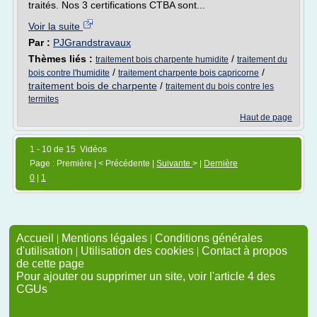
traités. Nos 3 certifications CTBA sont...
Voir la suite
Par :
PJGrandstravaux
Thèmes liés :
/
traitement bois charpente humidite
traitement du
/
/
bois contre l'humidite
traitement charpente bois capricorne
traitement bois de charpente
/
traitement du bois contre les
termites
Haut de page
1 - 10 de 15 Vidéos
Page : Première | < Précédente |
Suivante
> |
Dernière
0
|
1
Accueil
|
Mentions légales
|
Conditions générales
d'utilisation
|
Utilisation des cookies
|
Contact à propos
de cette page
Pour ajouter ou supprimer un site, voir l'article 4 des
CGUs