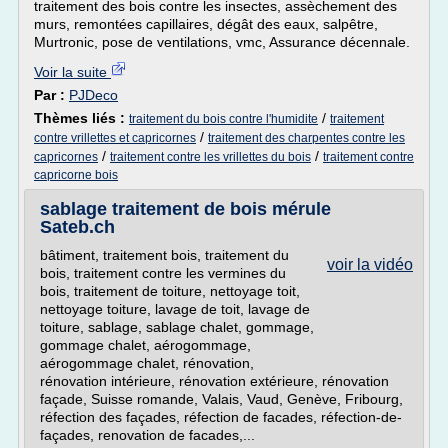
traitement des bois contre les insectes, assèchement des
murs, remontées capillaires, dégât des eaux, salpêtre,
Murtronic, pose de ventilations, vmc, Assurance décennale.
Voir la suite
Par :
PJDeco
Thèmes liés :
/
traitement du bois contre l'humidite
traitement
/
contre vrillettes et capricornes
traitement des charpentes contre les
/
/
capricornes
traitement contre les vrillettes du bois
traitement contre
capricorne bois
sablage traitement de bois mérule
Sateb.ch
bâtiment, traitement bois, traitement du
voir la vidéo
bois, traitement contre les vermines du
bois, traitement de toiture, nettoyage toit,
nettoyage toiture, lavage de toit, lavage de
toiture, sablage, sablage chalet, gommage,
gommage chalet, aérogommage,
aérogommage chalet, rénovation,
rénovation intérieure, rénovation extérieure, rénovation
façade, Suisse romande, Valais, Vaud, Genève, Fribourg,
réfection des façades, réfection de facades, réfection-de-
façades, renovation de facades,...