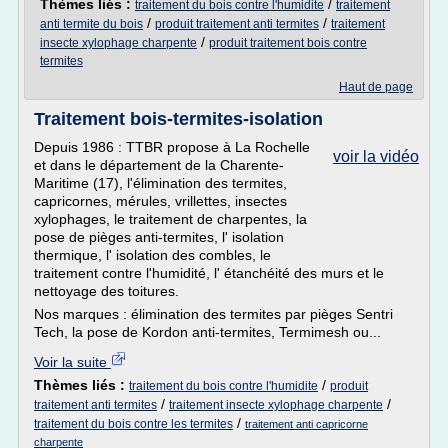
Thèmes liés :
/
traitement du bois contre l'humidite
traitement
/
/
anti termite du bois
produit traitement anti termites
traitement
/
insecte xylophage charpente
produit traitement bois contre
termites
Haut de page
Traitement bois-termites-isolation
Depuis 1986 : TTBR propose à La Rochelle
voir la vidéo
et dans le département de la Charente-
Maritime (17), l'élimination des termites,
capricornes, mérules, vrillettes, insectes
xylophages, le traitement de charpentes, la
pose de pièges anti-termites, l' isolation
thermique, l' isolation des combles, le
traitement contre l'humidité, l' étanchéité des murs et le
nettoyage des toitures.
Nos marques : élimination des termites par pièges Sentri
Tech, la pose de Kordon anti-termites, Termimesh ou...
Voir la suite
Thèmes liés :
/
traitement du bois contre l'humidite
produit
/
/
traitement anti termites
traitement insecte xylophage charpente
/
traitement du bois contre les termites
traitement anti capricorne
charpente