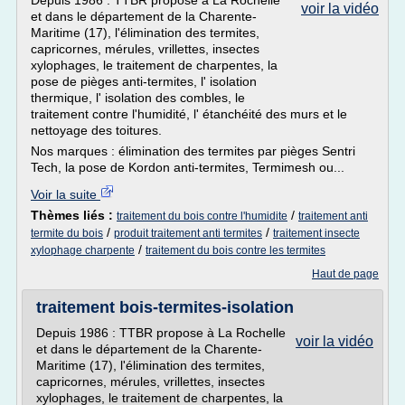
Depuis 1986 : TTBR propose à La Rochelle
voir la vidéo
et dans le département de la Charente-
Maritime (17), l'élimination des termites,
capricornes, mérules, vrillettes, insectes
xylophages, le traitement de charpentes, la
pose de pièges anti-termites, l' isolation
thermique, l' isolation des combles, le
traitement contre l'humidité, l' étanchéité des murs et le
nettoyage des toitures.
Nos marques : élimination des termites par pièges Sentri
Tech, la pose de Kordon anti-termites, Termimesh ou...
Voir la suite
Thèmes liés :
/
traitement du bois contre l'humidite
traitement anti
/
/
termite du bois
produit traitement anti termites
traitement insecte
/
xylophage charpente
traitement du bois contre les termites
Haut de page
traitement bois-termites-isolation
Depuis 1986 : TTBR propose à La Rochelle
voir la vidéo
et dans le département de la Charente-
Maritime (17), l'élimination des termites,
capricornes, mérules, vrillettes, insectes
xylophages, le traitement de charpentes, la