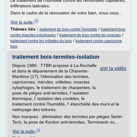
Le traitement de l'humidité contre les remontées capillaires,
infiltrations latérales.
Dans le cadre de la rénovation de votre bien, nous vous...
Voir la suite
Thèmes liés :
/
traitement du bois contre l'humidite
traitement bois
/
/
contre insectes xylophages
traitement de bois contre les insectes
/
traitement contre les vrillettes du bois
traitement contre capricorne
bois
traitement bois-termites-isolation
Depuis 1986 : TTBR propose à La Rochelle
voir la vidéo
et dans le département de la Charente-
Maritime (17), l'élimination des termites,
capricornes, mérules, vrillettes, insectes
xylophages, le traitement de charpentes, la
pose de pièges anti-termites, l' isolation
thermique, l' isolation des combles, le
traitement contre l'humidité, l' étanchéité des murs et le
nettoyage des toitures.
Nos marques : élimination des termites par pièges Sentri
Tech, la pose de Kordon anti-termites, Termimesh ou...
Voir la suite