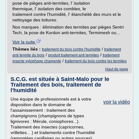
pose de pièges anti-termites, l' isolation
thermique, l' isolation des combles, le
traitement contre l'humidité, l' étanchéité des murs et le
nettoyage des toitures.
Nos marques : élimination des termites par pièges Sentri
Tech, la pose de Kordon anti-termites, Termimesh ou...
Voir la suite
Thèmes liés :
/
traitement du bois contre l'humidite
traitement
/
/
anti termite du bois
produit traitement anti termites
traitement
/
insecte xylophage charpente
traitement du bois contre les termites
Haut de page
S.C.G. est située à Saint-Malo pour le
Traitement des bois, traitement de
l'humidité
Une équipe de professionnels est à votre
voir la vidéo
disposition dans le domaine de
l'assainissement : traitement des
champignons (champignons de types
lignivores : Mérule, coniophores...).
Traitement des insectes (capricornes,
vrillettes... ) et traitements contre l'humidité
(remontées capillaires ou autres sources).