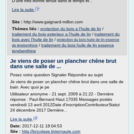
D'une très bonne tenue dans le temps et...
Lire la suite
Site :
http://www.gaignard-millon.com
Thèmes liés :
protection du bois a l'huile de lin
/
traitement du bois exterieur a l'huile de lin
/
traitement du
bois avec l'huile de lin
/
protection du bois huile de lin essence
/
traitement du bois huile de lin essence
de terebenthine
terebenthine
Je viens de poser un plancher chêne brut
dans une salle de ...
Posez votre question Signaler Répondre au sujet
Je viens de poser un plancher chêne brut dans une salle de
bain. Avec quoi je pe
Utilisateur anonyme - 21 sept. 2009 à 21:22 - Dernière
réponse : Paul-Bernard Haut 17035 Messages postés
vendredi 13 avril 2012Date d'inscriptionContributeurStatut
24 décembre 2017 Dernière...
Lire la suite
Date:
2017-12-11 18:04:53
Site :
http://bricolage.linternaute.com