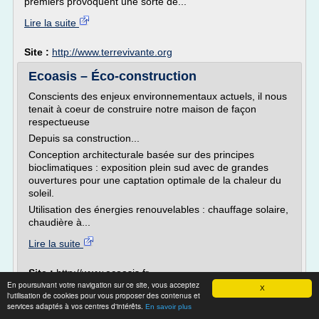
premiers provoquent une sorte de...
Lire la suite
Site :
http://www.terrevivante.org
Ecoasis – Éco-construction
Conscients des enjeux environnementaux actuels, il nous
tenait à coeur de construire notre maison de façon
respectueuse
Depuis sa construction...
Conception architecturale basée sur des principes
bioclimatiques : exposition plein sud avec de grandes
ouvertures pour une captation optimale de la chaleur du
soleil.
Utilisation des énergies renouvelables : chauffage solaire,
chaudière à...
Lire la suite
Site :
http://www.ecoasis.fr
En poursuivant votre navigation sur ce site, vous acceptez
Thèmes liés :
traitement du bois exterieur a l'huile de lin
/
X
l'utilisation de cookies pour vous proposer des contenus et
traitement du bois huile de lin essence terebenthine
/
services adaptés à vos centres d'intérêts.
En savoir plus
traitement bois
traitement du bois exterieur huile de lin
/