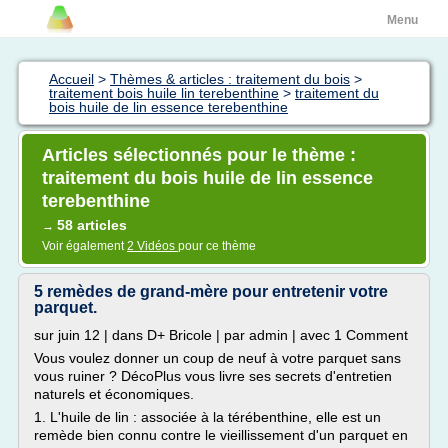
Menu
Accueil
>
Thèmes & articles : traitement du bois
>
traitement bois huile lin terebenthine
>
traitement du
bois huile de lin essence terebenthine
Articles sélectionnés pour le thème :
traitement du bois huile de lin essence
terebenthine
58 articles
→
Voir également
2 Vidéos
pour ce thème
5 remèdes de grand-mère pour entretenir votre
parquet.
sur juin 12 | dans D+ Bricole | par admin | avec 1 Comment
Vous voulez donner un coup de neuf à votre parquet sans
vous ruiner ? DécoPlus vous livre ses secrets d'entretien
naturels et économiques.
1. L'huile de lin : associée à la térébenthine, elle est un
remède bien connu contre le vieillissement d'un parquet en