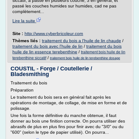
siccatif, a passé en plusieurs couche, 3 en général, et
passé les couches humides sur humides, cad ne pas
complètement...
Lire la suite
Site :
http://www.cyberbricoleur.com
Thèmes liés :
traitement du bois a l'huile de lin chaude
/
traitement du bois avec l'huile de lin
/
traitement du bois
huile de lin essence terebenthine
/
traitement bois huile de lin
/
terebenthine siccatif
traitement bois huile de lin terebenthine dosage
COUSTIL - Forge / Coutellerie /
Bladesmithing
Traitement du bois
Préparation
Le traitement du bois sera en général fait après les
opérations de montage, de collage, de mise en forme et de
polissage.
Une fois la forme définitive du manche obtenue, il faut
donner au bois une finition correcte. On pourra utiliser des
abrasifs de plus en plus fins pour finir avec du "3/0" ou du
"600" (selon le type de papier utilisé). On pourra...