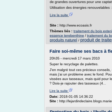
de grandes ouvertures pour une captatio
Utilisation des énergies renouvelables :
Lire la suite
Site :
http://www.ecoasis.fr
Thèmes liés :
traitement du bois exterie
essence terebenthine
/
traitement du bo
produit de trait
produits naturel
/
Faire soi-même ses bacs à fleu
20h35 - mercredi 17 mars 2010
Super le recyclage de palettes.
J'en malgré tout ces précieux conseils, 
mais j'ai un probleme avec le fond. Pour
vissées aux tasseaux, mais quid pour le
? Dois-je rajouter des tasseaux (4...
Lire la suite
Date:
2018-01-05 14:36:22
Site :
http://lejardindeclaire.blogs.marie