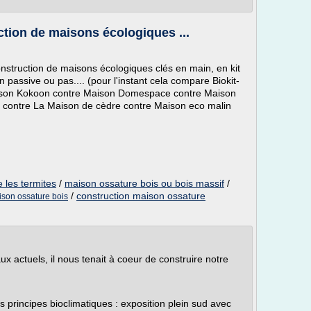
ction de maisons écologiques ...
nstruction de maisons écologiques clés en main, en kit
 passive ou pas.... (pour l'instant cela compare Biokit-
ison Kokoon contre Maison Domespace contre Maison
 contre La Maison de cèdre contre Maison eco malin
e les termites
/
maison ossature bois ou bois massif
/
/
construction maison ossature
ison ossature bois
 actuels, il nous tenait à coeur de construire notre
 principes bioclimatiques : exposition plein sud avec