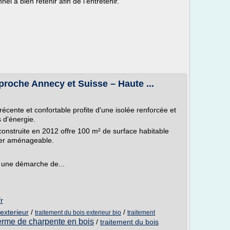
el à bien retenir afin de l'entretenir.
roche Annecy et Suisse – Haute ...
récente et confortable profite d'une isolée renforcée et
 d'énergie.
 construite en 2012 offre 100 m² de surface habitable
ier aménageable.
ns une démarche de...
r
 exterieur
/
/
traitement du bois exterieur bio
traitement
ferme de charpente en bois
/
traitement du bois