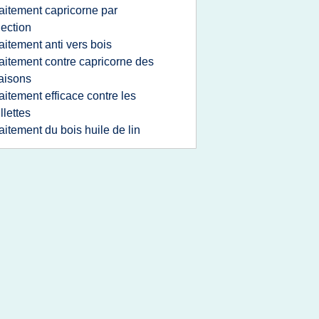
raitement capricorne par
jection
raitement anti vers bois
raitement contre capricorne des
aisons
raitement efficace contre les
illettes
raitement du bois huile de lin