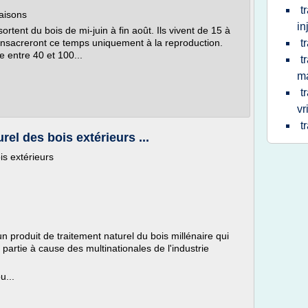
t
aisons
in
tent du bois de mi-juin à fin août. Ils vivent de 15 à
consacreront ce temps uniquement à la reproduction.
t
 entre 40 et 100...
t
m
t
vr
t
rel des bois extérieurs ...
is extérieurs
un produit de traitement naturel du bois millénaire qui
partie à cause des multinationales de l'industrie
u...