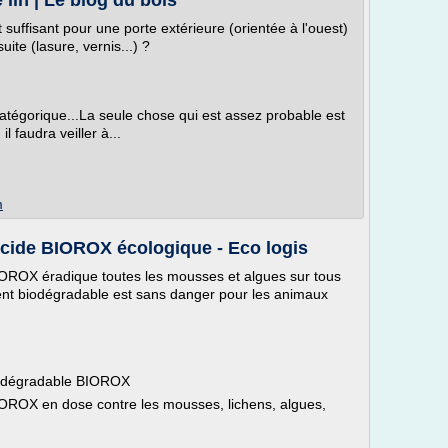
e lin | Le blog du bois
it suffisant pour une porte extérieure (orientée à l'ouest)
uite (lasure, vernis...) ?
catégorique...La seule chose qui est assez probable est
l faudra veiller à...
m
icide BIOROX écologique - Eco logis
IOROX éradique toutes les mousses et algues sur tous
ement biodégradable est sans danger pour les animaux
iodégradable BIOROX
IOROX en dose contre les mousses, lichens, algues,