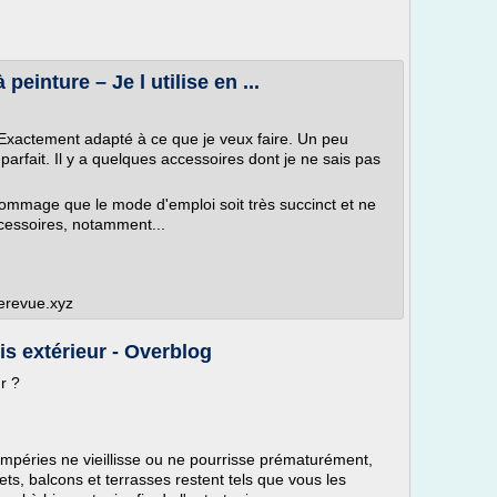
peinture – Je l utilise en ...
. Exactement adapté à ce que je veux faire. Un peu
arfait. Il y a quelques accessoires dont je ne sais pas
 Dommage que le mode d'emploi soit très succinct et ne
cessoires, notamment...
gerevue.xyz
s extérieur - Overblog
r ?
tempéries ne vieillisse ou ne pourrisse prématurément,
ts, balcons et terrasses restent tels que vous les