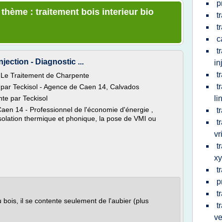
p
 thème : traitement bois interieur bio
t
t
c
t
ection - Diagnostic ...
in
t
> Le Traitement de Charpente
t
e par Teckisol - Agence de Caen 14, Calvados
nte par Teckisol
li
Caen 14 - Professionnel de l'économie d'énergie ,
t
'Isolation thermique et phonique, la pose de VMI ou
t
vr
t
x
t
p
t
 bois, il se contente seulement de l'aubier (plus
t
ve