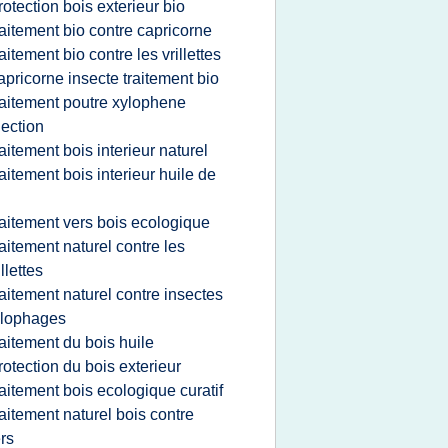
rotection bois exterieur bio
raitement bio contre capricorne
raitement bio contre les vrillettes
apricorne insecte traitement bio
raitement poutre xylophene
jection
raitement bois interieur naturel
raitement bois interieur huile de
n
raitement vers bois ecologique
raitement naturel contre les
illettes
raitement naturel contre insectes
ylophages
raitement du bois huile
rotection du bois exterieur
raitement bois ecologique curatif
raitement naturel bois contre
rs