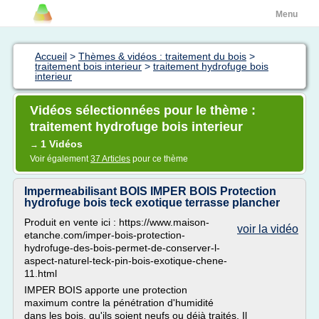
Menu
Accueil
>
Thèmes & vidéos : traitement du bois
>
traitement bois interieur
>
traitement hydrofuge bois
interieur
Vidéos sélectionnées pour le thème :
traitement hydrofuge bois interieur
1 Vidéos
→
Voir également
37 Articles
pour ce thème
Impermeabilisant BOIS IMPER BOIS Protection
hydrofuge bois teck exotique terrasse plancher
Produit en vente ici : https://www.maison-
voir la vidéo
etanche.com/imper-bois-protection-
hydrofuge-des-bois-permet-de-conserver-l-
aspect-naturel-teck-pin-bois-exotique-chene-
11.html
IMPER BOIS apporte une protection
maximum contre la pénétration d'humidité
dans les bois, qu'ils soient neufs ou déjà traités. Il