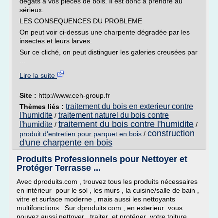
dégâts à vos pièces de bois. Il est donc à prendre au
sérieux.
LES CONSEQUENCES DU PROBLEME
On peut voir ci-dessus une charpente dégradée par les
insectes et leurs larves.
Sur ce cliché, on peut distinguer les galeries creusées par
...
Lire la suite
Site :
http://www.ceh-group.fr
traitement du bois en exterieur contre
Thèmes liés :
l'humidite
traitement naturel du bois contre
/
traitement du bois contre l'humidite
l'humidite
/
/
construction
produit d'entretien pour parquet en bois
/
d'une charpente en bois
Produits Professionnels pour Nettoyer et
Protéger Terrasse ...
Avec dproduits.com , trouvez tous les produits nécessaires
en intérieur pour le sol , les murs , la cuisine/salle de bain ,
vitre et surface moderne , mais aussi les nettoyants
multifonctions . Sur dproduits.com , en exterieur vous
pouvez aussi nettoyer , traiter et protéger votre toiture ,