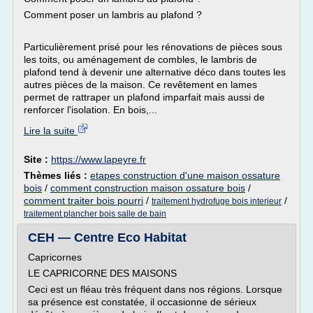
Comment poser un lambris au plafond ?
Particulièrement prisé pour les rénovations de pièces sous
les toits, ou aménagement de combles, le lambris de
plafond tend à devenir une alternative déco dans toutes les
autres pièces de la maison. Ce revêtement en lames
permet de rattraper un plafond imparfait mais aussi de
renforcer l'isolation. En bois,...
Lire la suite
Site :
https://www.lapeyre.fr
Thèmes liés :
etapes construction d'une maison ossature
bois
/
comment construction maison ossature bois
/
comment traiter bois pourri
/
/
traitement hydrofuge bois interieur
traitement plancher bois salle de bain
CEH — Centre Eco Habitat
Capricornes
LE CAPRICORNE DES MAISONS
Ceci est un fléau très fréquent dans nos régions. Lorsque
sa présence est constatée, il occasionne de sérieux