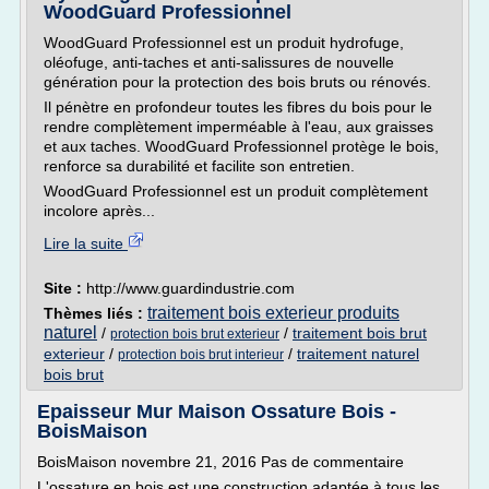
WoodGuard Professionnel
WoodGuard Professionnel est un produit hydrofuge,
oléofuge, anti-taches et anti-salissures de nouvelle
génération pour la protection des bois bruts ou rénovés.
Il pénètre en profondeur toutes les fibres du bois pour le
rendre complètement imperméable à l'eau, aux graisses
et aux taches. WoodGuard Professionnel protège le bois,
renforce sa durabilité et facilite son entretien.
WoodGuard Professionnel est un produit complètement
incolore après...
Lire la suite
Site :
http://www.guardindustrie.com
traitement bois exterieur produits
Thèmes liés :
naturel
/
/
traitement bois brut
protection bois brut exterieur
exterieur
/
/
traitement naturel
protection bois brut interieur
bois brut
Epaisseur Mur Maison Ossature Bois -
BoisMaison
BoisMaison novembre 21, 2016 Pas de commentaire
L'ossature en bois est une construction adaptée à tous les