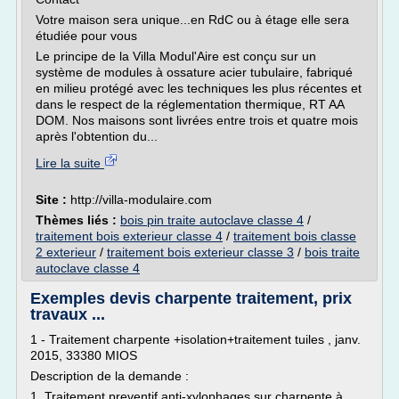
Votre maison sera unique...en RdC ou à étage elle sera
étudiée pour vous
Le principe de la Villa Modul'Aire est conçu sur un
système de modules à ossature acier tubulaire, fabriqué
en milieu protégé avec les techniques les plus récentes et
dans le respect de la réglementation thermique, RT AA
DOM. Nos maisons sont livrées entre trois et quatre mois
après l'obtention du...
Lire la suite
Site :
http://villa-modulaire.com
Thèmes liés :
bois pin traite autoclave classe 4
/
traitement bois exterieur classe 4
/
traitement bois classe
2 exterieur
/
traitement bois exterieur classe 3
/
bois traite
autoclave classe 4
Exemples devis charpente traitement, prix
travaux ...
1 - Traitement charpente +isolation+traitement tuiles , janv.
2015, 33380 MIOS
Description de la demande :
1. Traitement preventif anti-xylophages sur charpente à