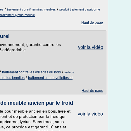
/
/
les
traitement curatif termites meubles
produit traitement capricorne
/
traitement lyctus meuble
Haut de page
urel
nvironnement, garantie contre les
voir la vidéo
. Biodégradable
/
/
traitement contre les vrillettes du bois
vrillette
/
ntre les termites
traitement contre vrillettes et
Haut de page
de meuble ancien par le froid
e pour meuble ancien en bois, livre et
voir la vidéo
ent et de protection par le froid qui
 capricorne, lyctus. Sans trace, sans
ve, ce procédé est garanti 10 ans et