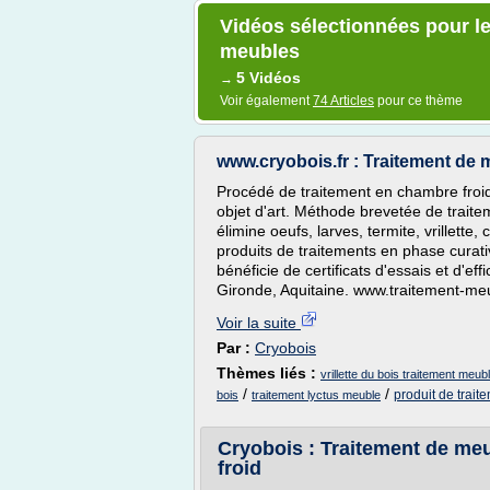
Vidéos sélectionnées pour le 
meubles
5 Vidéos
→
Voir également
74 Articles
pour ce thème
www.cryobois.fr : Traitement de m
Procédé de traitement en chambre froid
objet d'art. Méthode brevetée de traitem
élimine oeufs, larves, termite, vrillette,
produits de traitements en phase curati
bénéficie de certificats d'essais et d'ef
Gironde, Aquitaine. www.traitement-meu
Voir la suite
Par :
Cryobois
Thèmes liés :
vrillette du bois traitement meub
/
/
produit de trait
bois
traitement lyctus meuble
Cryobois : Traitement de meubl
froid