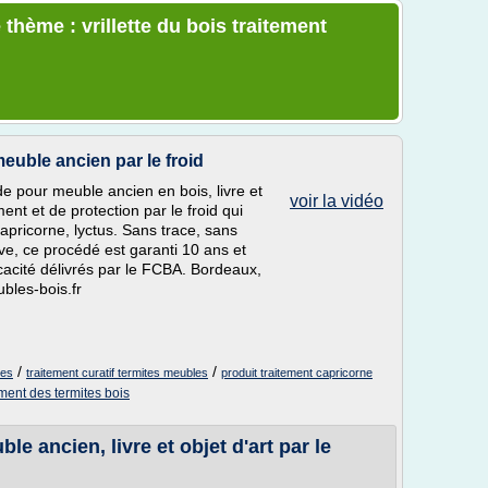
thème : vrillette du bois traitement
euble ancien par le froid
e pour meuble ancien en bois, livre et
voir la vidéo
ent et de protection par le froid qui
 capricorne, lyctus. Sans trace, sans
ve, ce procédé est garanti 10 ans et
ficacité délivrés par le FCBA. Bordeaux,
bles-bois.fr
/
/
les
traitement curatif termites meubles
produit traitement capricorne
ement des termites bois
e ancien, livre et objet d'art par le