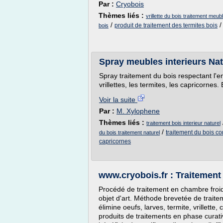
Par :
Cryobois
Thèmes liés :
vrillette du bois traitement meub
/
produit de traitement des termites bois
bois
Spray meubles interieurs Nat
Spray traitement du bois respectant l'e
vrillettes, les termites, les capricornes
Voir la suite
Par :
M. Xylophene
Thèmes liés :
traitement bois interieur naturel
/
traitement du bois co
du bois traitement naturel
capricornes
www.cryobois.fr : Traitement 
Procédé de traitement en chambre froid
objet d'art. Méthode brevetée de traitem
élimine oeufs, larves, termite, vrillette,
produits de traitements en phase curati